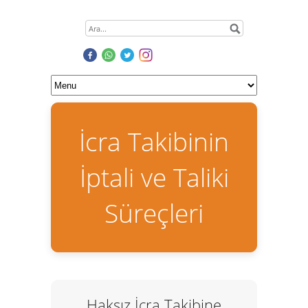
İcra Takibinin
İptali ve Taliki
Süreçleri
Haksız İcra Takibine