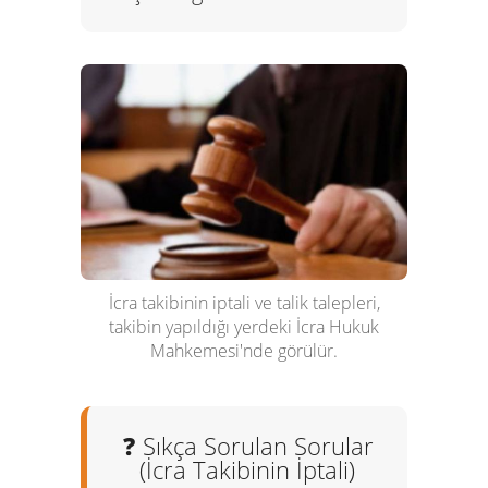
İcra takibinin iptali ve talik talepleri,
takibin yapıldığı yerdeki İcra Hukuk
Mahkemesi'nde görülür.
❓ Sıkça Sorulan Sorular
(İcra Takibinin İptali)