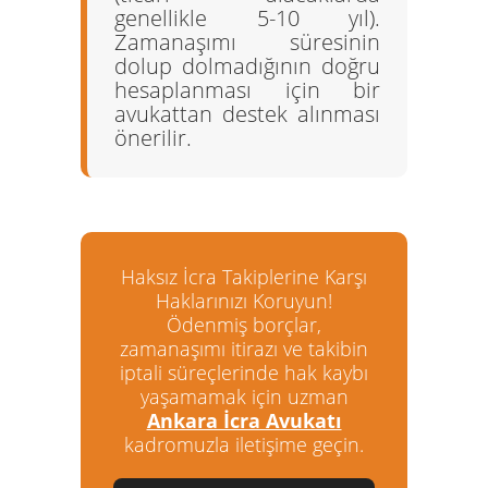
genellikle 5-10 yıl).
Zamanaşımı süresinin
dolup dolmadığının doğru
hesaplanması için bir
avukattan destek alınması
önerilir.
Haksız İcra Takiplerine Karşı
Haklarınızı Koruyun!
Ödenmiş borçlar,
zamanaşımı itirazı ve takibin
iptali süreçlerinde hak kaybı
yaşamamak için uzman
Ankara İcra Avukatı
kadromuzla iletişime geçin.