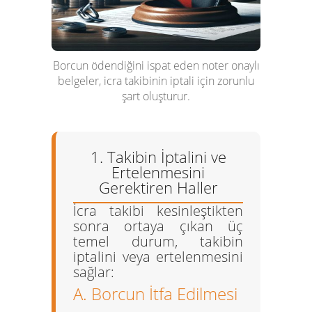
Borcun ödendiğini ispat eden noter onaylı
belgeler, icra takibinin iptali için zorunlu
şart oluşturur.
1. Takibin İptalini ve
Ertelenmesini
Gerektiren Haller
İcra takibi kesinleştikten
sonra ortaya çıkan üç
temel durum, takibin
iptalini veya ertelenmesini
sağlar:
A. Borcun İtfa Edilmesi