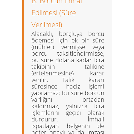
B. Borcun İmhal
Edilmesi (Süre
Verilmesi)
Alacaklı, borçluya borcu
ödemesi için ek bir süre
(mühlet) vermişse veya
borcu taksitlendirmişse,
bu süre dolana kadar icra
takibinin
talikine
(ertelenmesine)
karar
verilir. Talik kararı
süresince haciz işlemi
yapılamaz; bu süre borcun
varlığını ortadan
kaldırmaz, yalnızca icra
işlemlerini geçici olarak
durdurur. İmhali
ispatlayan belgenin de
noter onaylı ya da imzası