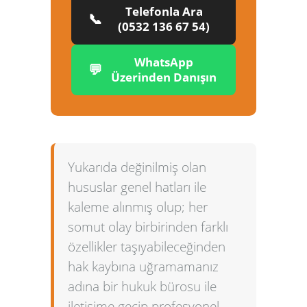
Telefonla Ara
📞
(0532 136 67 54)
WhatsApp
💬
Üzerinden Danışın
Yukarıda değinilmiş olan
hususlar genel hatları ile
kaleme alınmış olup; her
somut olay birbirinden farklı
özellikler taşıyabileceğinden
hak kaybına uğramamanız
adına bir hukuk bürosu ile
iletişime geçip profesyonel