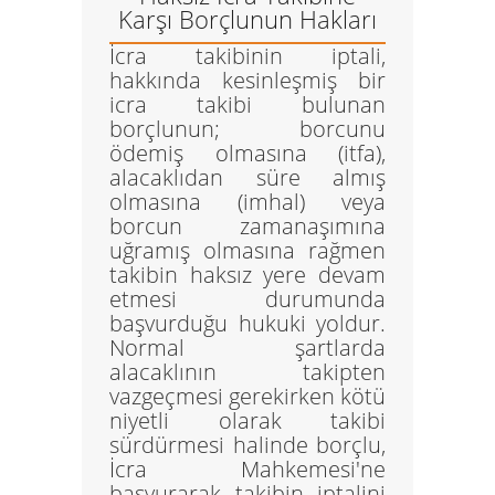
Karşı Borçlunun Hakları
İcra takibinin iptali
,
hakkında kesinleşmiş bir
icra takibi bulunan
borçlunun; borcunu
ödemiş olmasına (itfa),
alacaklıdan süre almış
olmasına (imhal) veya
borcun zamanaşımına
uğramış olmasına rağmen
takibin haksız yere devam
etmesi durumunda
başvurduğu hukuki yoldur.
Normal şartlarda
alacaklının takipten
vazgeçmesi gerekirken kötü
niyetli olarak takibi
sürdürmesi halinde borçlu,
İcra Mahkemesi'ne
başvurarak takibin iptalini