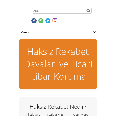
Haksız Rekabet
Davaları ve Ticari
İtibar Koruma
Haksız Rekabet Nedir?
Haksız rekabet
; serbest