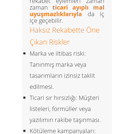
rekabet eylemleri zaman
zaman
ticari ayıplı mal
uyuşmazlıklarıyla
da iç
içe geçebilir.
Haksız Rekabette Öne
Çıkan Riskler
Marka ve iltibas riski:
Tanınmış marka veya
tasarımların izinsiz taklit
edilmesi.
Ticari sır hırsızlığı:
Müşteri
listeleri, formüller veya
yazılımın rakibe taşınması.
Kötüleme kampanyaları: