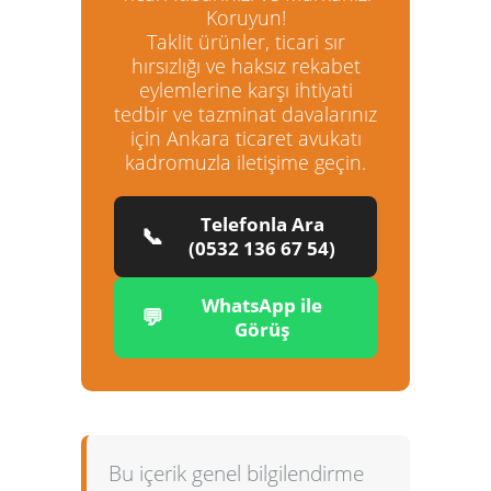
Koruyun!
Taklit ürünler, ticari sır
hırsızlığı ve haksız rekabet
eylemlerine karşı ihtiyati
tedbir ve tazminat davalarınız
için
Ankara ticaret avukatı
kadromuzla iletişime geçin.
Telefonla Ara
📞
(0532 136 67 54)
WhatsApp ile
💬
Görüş
Bu içerik genel bilgilendirme