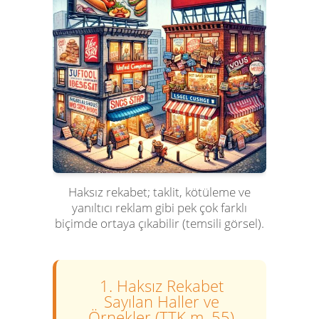
Haksız rekabet; taklit, kötüleme ve
yanıltıcı reklam gibi pek çok farklı
biçimde ortaya çıkabilir (temsili görsel).
1. Haksız Rekabet
Sayılan Haller ve
Örnekler (TTK m. 55)