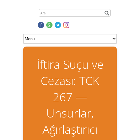
İftira Suçu ve
Cezası: TCK
267 —
Unsurlar,
Ağırlaştırıcı