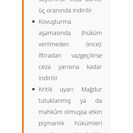
üç
oranında indirilir
Kovuşturma
aşamasında (hüküm
verilmeden önce):
İftiradan vazgeçilirse
ceza
yarısına
kadar
indirilir
Kritik uyarı:
Mağdur
tutuklanmış ya da
mahkûm olmuşsa etkin
pişmanlık hükümleri