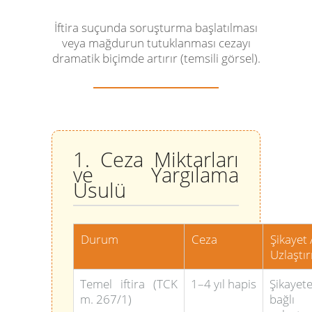
İftira suçunda soruşturma başlatılması
veya mağdurun tutuklanması cezayı
dramatik biçimde artırır (temsili görsel).
1. Ceza Miktarları
ve Yargılama
Usulü
Durum
Ceza
Şikayet 
Uzlaştı
Temel iftira (TCK
1–4 yıl hapis
Şikayet
m. 267/1)
bağlı