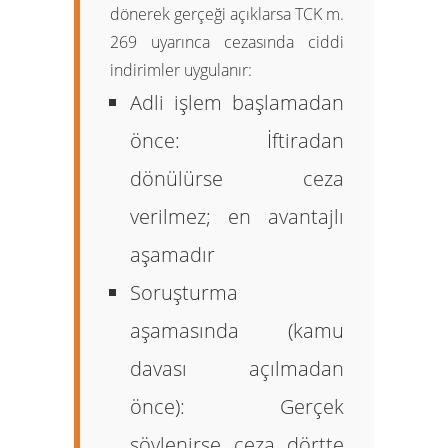
dönerek gerçeği açıklarsa TCK m.
269 uyarınca cezasında ciddi
indirimler uygulanır:
Adli işlem başlamadan
önce:
İftiradan
dönülürse
ceza
verilmez
; en avantajlı
aşamadır
Soruşturma
aşamasında (kamu
davası açılmadan
önce):
Gerçek
söylenirse ceza
dörtte