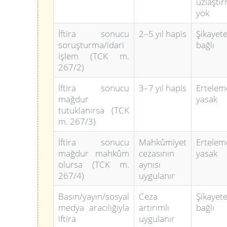
uzlaştı
yok
İftira sonucu
2–5 yıl hapis
Şikayet
soruşturma/idari
bağlı
işlem (TCK m.
267/2)
İftira sonucu
3–7 yıl hapis
Ertelem
mağdur
yasak
tutuklanırsa (TCK
m. 267/3)
İftira sonucu
Mahkûmiyet
Ertelem
mağdur mahkûm
cezasının
yasak
olursa (TCK m.
aynısı
267/4)
uygulanır
Basın/yayın/sosyal
Ceza
Şikayet
medya aracılığıyla
artırımlı
bağlı
iftira
uygulanır