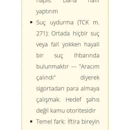
hapis. Daha hafif
yaptırım
Suç uydurma (TCK m.
271):
Ortada hiçbir suç
veya fail yokken hayali
bir suç ihbarında
bulunmaktır — "Aracım
çalındı" diyerek
sigortadan para almaya
çalışmak. Hedef şahıs
değil kamu otoritesidir
Temel fark:
İftira bireyin