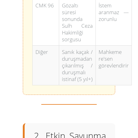
CMK 96
Gözaltı
İstem
süresi
aranmaz —
sonunda
zorunlu
Sulh Ceza
Hakimliği
sorgusu
Diğer
Sanık kaçak /
Mahkeme
duruşmadan
re'sen
çıkarılmış /
görevlendirir
duruşmalı
istinaf (5 yıl+)
2. Etkin Savunma