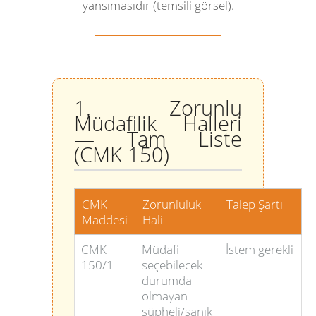
yansımasıdır (temsili görsel).
1. Zorunlu
Müdafilik Halleri
— Tam Liste
(CMK 150)
CMK
Zorunluluk
Talep Şartı
Maddesi
Hali
CMK
Müdafi
İstem gerekli
150/1
seçebilecek
durumda
olmayan
şüpheli/sanık