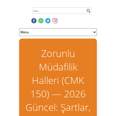
Zorunlu
Müdafilik
Halleri (CMK
150) — 2026
Güncel: Şartlar,