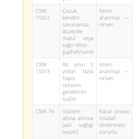
CMK
Çocuk,
İstem
150/2
kendini
aranmaz —
savunamaz
re'sen
düzeyde
malul veya
sağır-dilsiz
şüpheli/sanık
CMK
Alt sınırı 5
İstem
150/3
yıldan fazla
aranmaz —
hapis
re'sen
cezasını
gerektiren
suçlar
CMK 74
Gözlem
Karar öncesi
altına alınma
müdafi
(akıl sağlığı
dinlenmesi
tespiti)
zorunlu