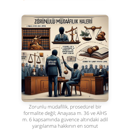
Zorunlu müdafilik, prosedürel bir
formalite değil; Anayasa m. 36 ve AİHS
m. 6 kapsamında güvence altındaki adil
yargılanma hakkının en somut