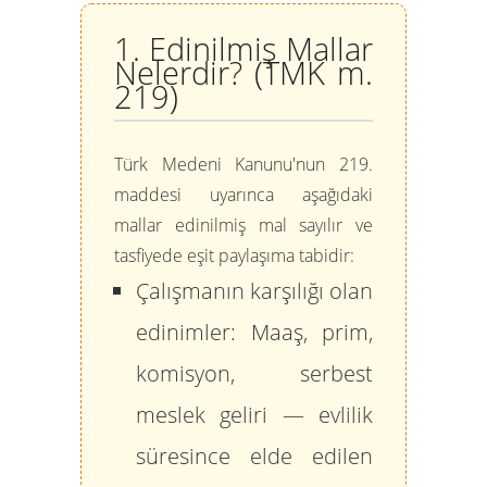
1. Edinilmiş Mallar
Nelerdir? (TMK m.
219)
Türk Medeni Kanunu'nun 219.
maddesi uyarınca aşağıdaki
mallar
edinilmiş mal
sayılır ve
tasfiyede eşit paylaşıma tabidir:
Çalışmanın karşılığı olan
edinimler:
Maaş, prim,
komisyon, serbest
meslek geliri — evlilik
süresince elde edilen