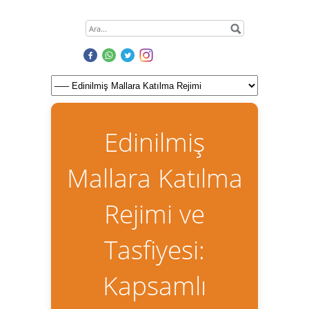
Edinilmiş
Mallara Katılma
Rejimi ve
Tasfiyesi:
Kapsamlı