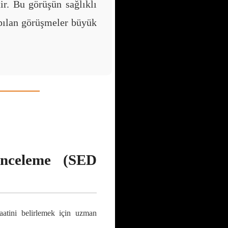
ir. Bu görüşün sağlıklı
apılan görüşmeler büyük
nceleme (SED
aatini belirlemek için uzman