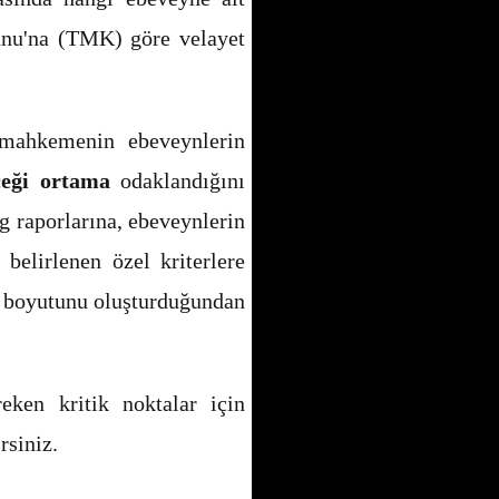
nunu'na (TMK) göre velayet
 mahkemenin ebeveynlerin
ceği ortama
odaklandığını
 raporlarına, ebeveynlerin
elirlenen özel kriterlere
k boyutunu oluşturduğundan
eken kritik noktalar için
rsiniz.