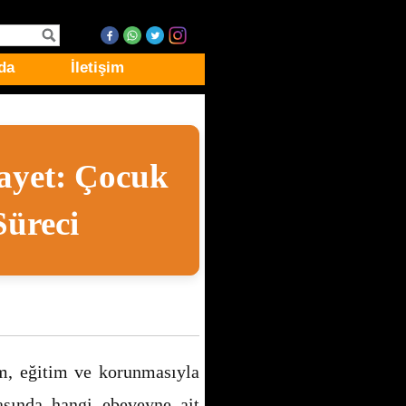
da
İletişim
ayet: Çocuk
üreci
m, eğitim ve korunmasıyla
asında hangi ebeveyne ait