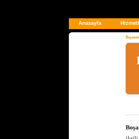
Anasayfa
Hizmetl
Boşanma
Boşa
ilgi