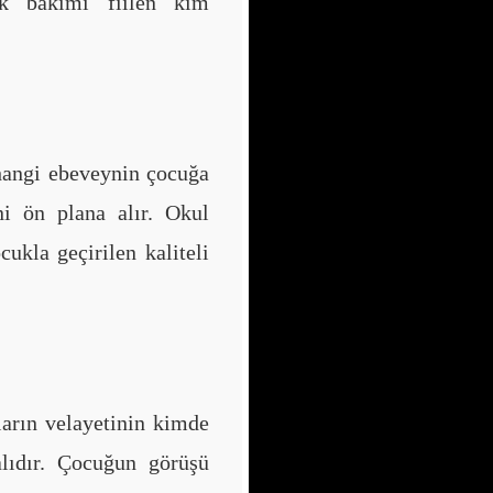
lük bakımı fiilen kim
hangi ebeveynin çocuğa
ni ön plana alır. Okul
cukla geçirilen kaliteli
ların velayetinin kimde
lıdır. Çocuğun görüşü