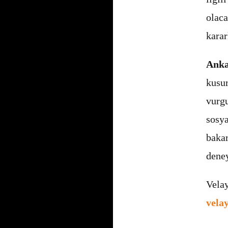
olac
karar
Anka
kusu
vurgu
sosy
bakar
deney
Vela
vela