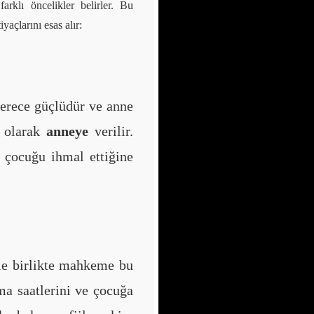
klı öncelikler belirler. Bu
açlarını esas alır:
derece güçlüdür ve anne
l olarak
anneye
verilir.
a çocuğu ihmal ettiğine
le birlikte mahkeme bu
ma saatlerini ve çocuğa