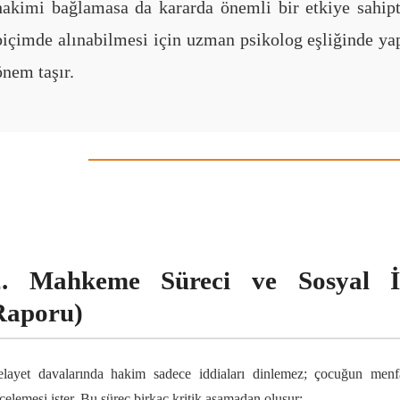
hakimi bağlamasa da kararda önemli bir etkiye sahipt
biçimde alınabilmesi için uzman psikolog eşliğinde y
önem taşır.
2. Mahkeme Süreci ve Sosyal İ
Raporu)
elayet davalarında hakim sadece iddiaları dinlemez; çocuğun menf
celemesi ister. Bu süreç birkaç kritik aşamadan oluşur: