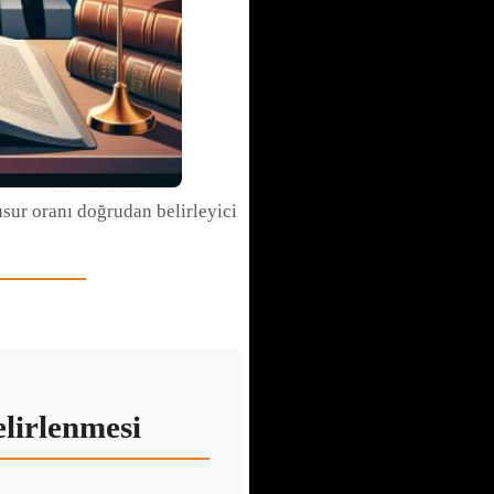
usur oranı doğrudan belirleyici
elirlenmesi