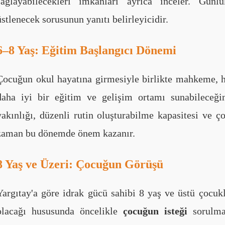
sağlayabilecekleri imkanları ayrıca inceler. Gün
üstlenecek sorusunun yanıtı belirleyicidir.
6–8 Yaş: Eğitim Başlangıcı Dönemi
Çocuğun okul hayatına girmesiyle birlikte mahkeme, 
daha iyi bir eğitim ve gelişim ortamı sunabileceği
yakınlığı, düzenli rutin oluşturabilme kapasitesi ve ço
zaman bu dönemde önem kazanır.
8 Yaş ve Üzeri: Çocuğun Görüşü
Yargıtay'a göre idrak gücü sahibi 8 yaş ve üstü çocuk
olacağı hususunda öncelikle
çocuğun isteği
sorulma