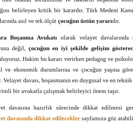
ağını belirleyen kritik bir karardır. Türk Medeni Ka
larında asıl ve tek ölçüt
çocuğun üstün yararı
dır.
ra Boşanma Avukatı
olarak velayet davalarında
runa değil,
çocuğun en iyi şekilde gelişim göstere
luyoruz. Hakim bu kararı verirken pedagog ve psikolog
al ve ekonomik durumlarına ve çocuğun yaşına göre b
. Velayet davası, boşanmanın en duygusal ve en tekni
imli bir avukatla çalışmak belirleyici önem taşır.
yet davasına hazırlık sürecinde dikkat edilmesi ger
yet davasında dikkat edilecekler
sayfamıza göz atabili