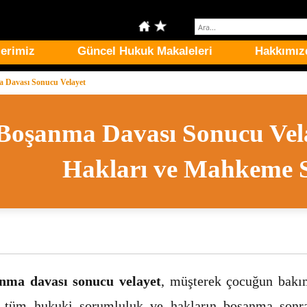
erimiz
Güncel Hukuk Makaleleri
Hakkımız
 Davası Sonucu Velayet
Boşanma Davası Sonucu Vel
Hakları ve Mahkeme S
nma davası sonucu velayet
, müşterek çocuğun bakı
li tüm hukuki sorumluluk ve hakların boşanma sonr