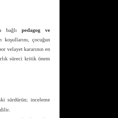
na bağlı
pedagog ve
 koşullarını, çocuğun
por velayet kararının en
rlık süreci kritik önem
şki sürdürün; inceleme
ilir.