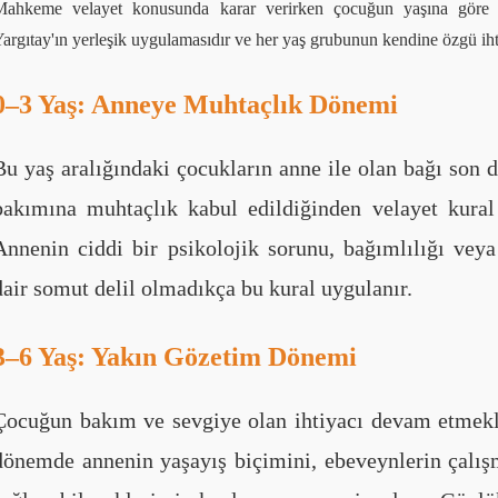
Mahkeme velayet konusunda karar verirken çocuğun yaşına göre far
argıtay'ın yerleşik uygulamasıdır ve her yaş grubunun kendine özgü ihtiy
0–3 Yaş: Anneye Muhtaçlık Dönemi
Bu yaş aralığındaki çocukların anne ile olan bağı son 
bakımına muhtaçlık kabul edildiğinden velayet kura
Annenin ciddi bir psikolojik sorunu, bağımlılığı vey
dair somut delil olmadıkça bu kural uygulanır.
3–6 Yaş: Yakın Gözetim Dönemi
Çocuğun bakım ve sevgiye olan ihtiyacı devam etmek
dönemde annenin yaşayış biçimini, ebeveynlerin çalış