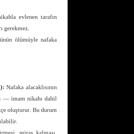
kahla evlenen tarafın
rı gerekmez.
ünün ölümüyle nafaka
):
Nafaka alacaklısının
sı — imam nikahı dahil
çe oluşturur. Bu durum
labilir.
irmesi, miras kalması,