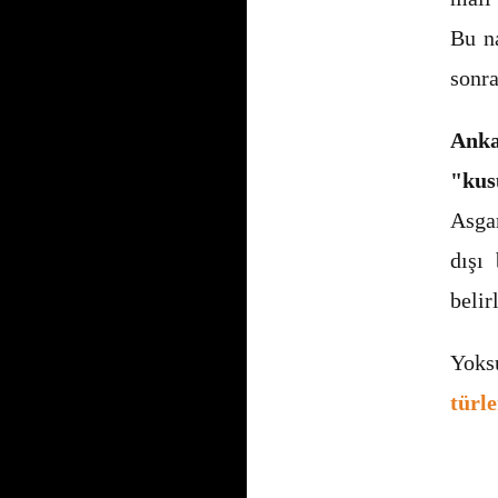
Bu na
sonra
Anka
"kus
Asgar
dışı 
belirl
Yoks
türle