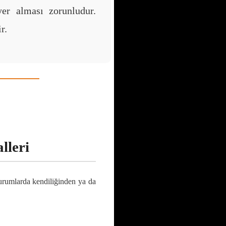
yer alması zorunludur.
r.
lleri
durumlarda kendiliğinden ya da