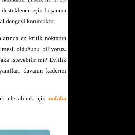
k desteklenen eşin boşanma
al dengeyi korumaktır.
larında en kritik noktanın
lmesi olduğunu biliyoruz.
aka isteyebilir mi? Evlilik
yanıtları davanın kaderini
malı ele almak için
nafaka