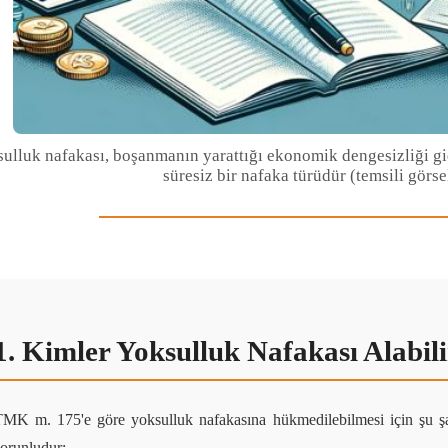
ulluk nafakası, boşanmanın yarattığı ekonomik dengesizliği 
süresiz bir nafaka türüdür (temsili görse
1. Kimler Yoksulluk Nafakası Alabil
MK m. 175'e göre yoksulluk nafakasına hükmedilebilmesi için şu şa
orunludur: