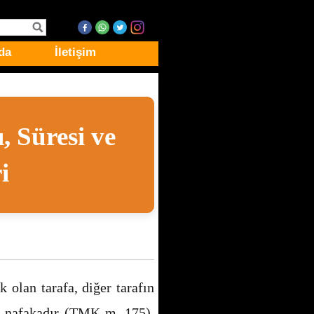
da
İletişim
, Süresi ve
i
olan tarafa, diğer tarafın
n nafakadır (TMK m. 175).