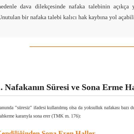
nedenle dava dilekçesinde nafaka talebinin açıkça 
Unutulan bir nafaka talebi kalıcı hak kaybına yol açabili
. Nafakanın Süresi ve Sona Erme Ha
anunda "süresiz" ifadesi kullanılmış olsa da yoksulluk nafakası bazı 
ahkeme kararıyla sona erer (TMK m. 176):
endiliğinden Sona Eren Haller