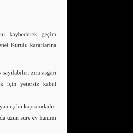
nı kaybederek geçim
enel Kurulu kararlarına
sayılabilir; zira asgari
k için yetersiz kabul
ayan eş bu kapsamdadır.
a da uzun süre ev hanımı