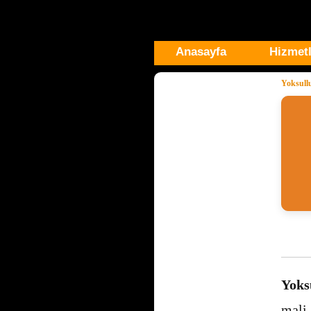
Anasayfa
Hizmetl
Yoksullu
Yoks
mali