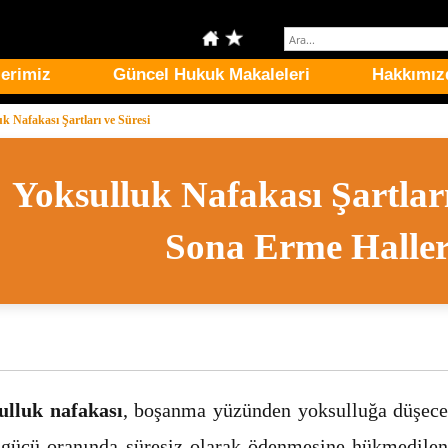
erimiz
Güncel Hukuk Makaleleri
Hakkımız
k Nafakası Şartları ve Süresi
Yoksulluk Nafakası Şartları
Sona Erme Haller
ulluk nafakası
, boşanma yüzünden yoksulluğa düşecek 
 gücü oranında süresiz olarak ödenmesine hükmedile