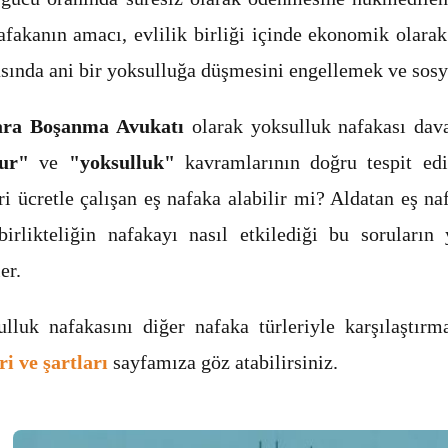
fakanın amacı, evlilik birliği içinde ekonomik olara
sında ani bir yoksulluğa düşmesini engellemek ve sosy
ra Boşanma Avukatı
olarak yoksulluk nafakası dava
ur"
ve
"yoksulluk"
kavramlarının doğru tespit edi
i ücretle çalışan eş nafaka alabilir mi? Aldatan eş naf
birlikteliğin nafakayı nasıl etkilediği bu soruların 
er.
ulluk nafakasını diğer nafaka türleriyle karşılaştır
ri ve şartları
sayfamıza göz atabilirsiniz.