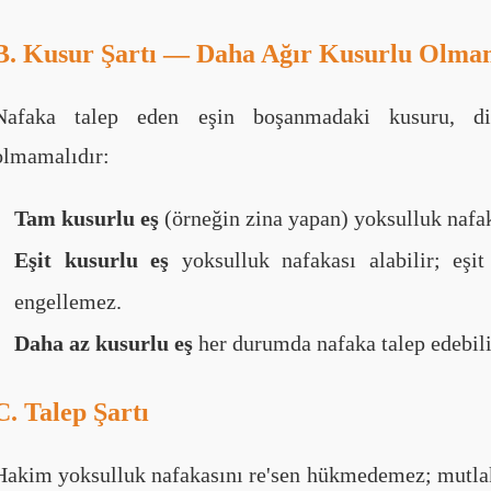
B. Kusur Şartı — Daha Ağır Kusurlu Olm
Nafaka talep eden eşin boşanmadaki kusuru, di
olmamalıdır:
Tam kusurlu eş
(örneğin zina yapan) yoksulluk nafa
Eşit kusurlu eş
yoksulluk nafakası alabilir; eşit
engellemez.
Daha az kusurlu eş
her durumda nafaka talep edebili
C. Talep Şartı
Hakim yoksulluk nafakasını re'sen hükmedemez; mutlak