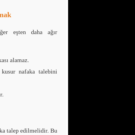
amak
ğer eşten daha ağır
kası alamaz.
 kusur nafaka talebini
r.
a talep edilmelidir. Bu