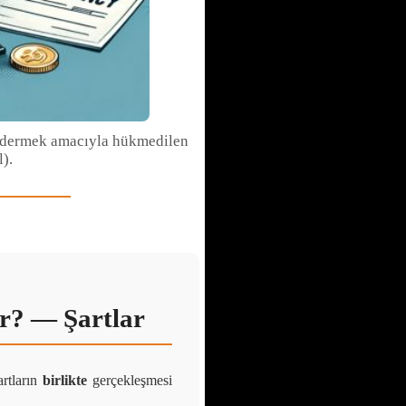
gidermek amacıyla hükmedilen
l).
ir? — Şartlar
rtların
birlikte
gerçekleşmesi