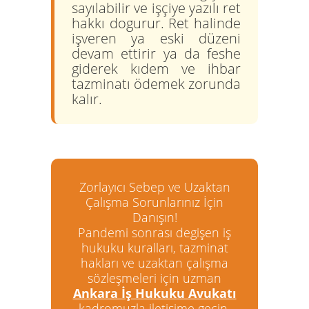
sayılabilir ve işçiye yazılı ret
hakkı dogurur. Ret halinde
işveren ya eski düzeni
devam ettirir ya da feshe
giderek kıdem ve ihbar
tazminatı ödemek zorunda
kalır.
Zorlayıcı Sebep ve Uzaktan
Çalışma Sorunlarınız İçin
Danışın!
Pandemi sonrası degişen iş
hukuku kuralları, tazminat
hakları ve uzaktan çalışma
sözleşmeleri için uzman
Ankara İş Hukuku Avukatı
kadromuzla iletişime geçin.