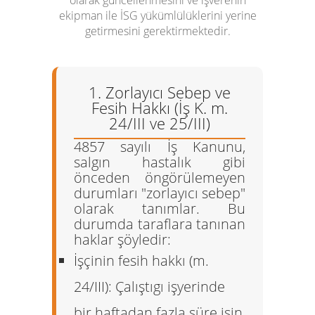
olarak güncellenmesini ve işverenin
ekipman ile İSG yükümlülüklerini yerine
getirmesini gerektirmektedir.
1. Zorlayıcı Sebep ve
Fesih Hakkı (İş K. m.
24/III ve 25/III)
4857 sayılı İş Kanunu,
salgın hastalık gibi
önceden öngörülemeyen
durumları "zorlayıcı sebep"
olarak tanımlar. Bu
durumda taraflara tanınan
haklar şöyledir:
İşçinin fesih hakkı (m.
24/III):
Çalıştıgı işyerinde
bir haftadan fazla süre işin