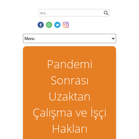
Pandemi
Sonrası
Uzaktan
Çalışma ve İşçi
Hakları