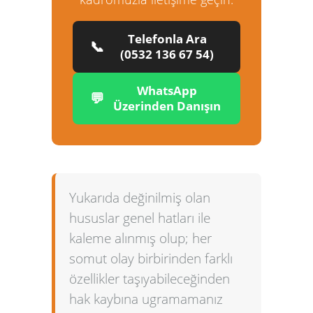
Telefonla Ara
📞
(0532 136 67 54)
WhatsApp
💬
Üzerinden Danışın
Yukarıda değinilmiş olan
hususlar genel hatları ile
kaleme alınmış olup; her
somut olay birbirinden farklı
özellikler taşıyabileceğinden
hak kaybına ugramamanız