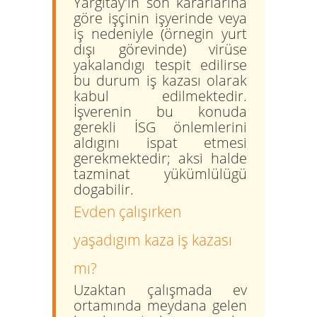
Yargıtay'ın son kararlarına
göre işçinin işyerinde veya
iş nedeniyle (örnegin yurt
dışı görevinde) virüse
yakalandıgı tespit edilirse
bu durum
iş kazası
olarak
kabul edilmektedir.
İşverenin bu konuda
gerekli İSG önlemlerini
aldıgını ispat etmesi
gerekmektedir; aksi halde
tazminat yükümlülügü
dogabilir.
Evden çalışırken
yaşadıgım kaza iş kazası
mı?
Uzaktan çalışmada ev
ortamında meydana gelen