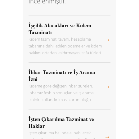
incelenmiştir.
İşçilik Alacakları ve Kıdem
Tazminatı
→
Kıdem tazminatı tavanı, hesaplama
tabanına dahil edilen ödemeler ve kıdem
hakkını ortadan kaldırmayan istifa türleri
İhbar Tazminatı ve İş Arama
İzni
→
Kıdeme göre değişen ihbar süreleri,
ihbarsız feshin sonuçları ve iş arama
izninin kullandırılması zorunluluğu
İşten Çıkarılma Tazminat ve
Haklar
İşten çıkarılma halinde alınabilecek
→