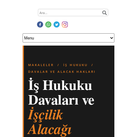
MAKALELER
/
İŞ HUKUKU
/
DAVALAR VE ALACAK HAKLARI
İş Hukuku
Davaları ve
İşçilik
Alacağı