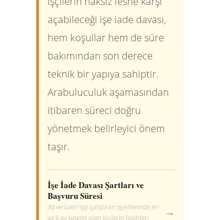
işçilerin haksız feshe karşı
açabileceği işe iade davası,
hem koşullar hem de süre
bakımından son derece
teknik bir yapıya sahiptir.
Arabuluculuk aşamasından
itibaren süreci doğru
yönetmek belirleyici önem
taşır.
İşe İade Davası Şartları ve
Başvuru Süresi
30 ve üzeri işçi çalıştıran işyerlerinde en
→
az 6 ay kıdemi olan işçilerin fesihten