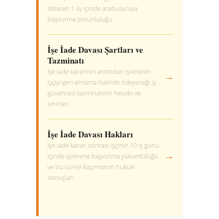
itibaren 1 ay içinde arabulucuya
başvurma zorunluluğu
İşe İade Davası Şartları ve
Tazminatı
İşe iade kararının ardından işverenin
→
işçiyi geri almama halinde ödeyeceği iş
güvencesi tazminatının hesabı ve
sınırları
İşe İade Davası Hakları
İşe iade kararı sonrası işçinin 10 iş günü
→
içinde işverene başvurma yükümlülüğü
ve bu süreyi kaçırmanın hukuki
sonuçları