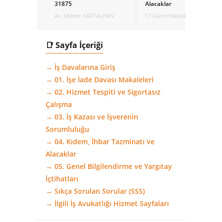
31875
Alacaklar
Av. Meltem KARTALHAN
17 Güncel Makale
📑 Sayfa İçeriği
→ İş Davalarına Giriş
→ 01. İşe İade Davası Makaleleri
→ 02. Hizmet Tespiti ve Sigortasız
Çalışma
→ 03. İş Kazası ve İşverenin
Sorumluluğu
→ 04. Kıdem, İhbar Tazminatı ve
Alacaklar
→ 05. Genel Bilgilendirme ve Yargıtay
İçtihatları
→ Sıkça Sorulan Sorular (SSS)
→ İlgili İş Avukatlığı Hizmet Sayfaları