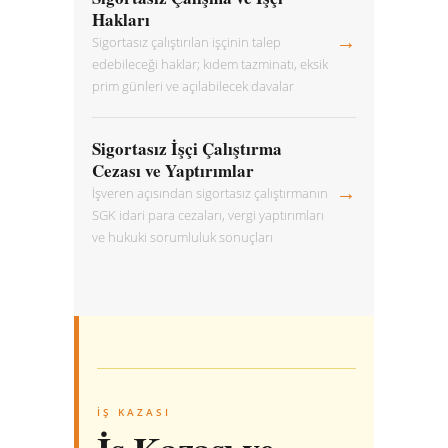
Hakları
→
Sigortasız çalıştırılan işçinin talep
edebileceği haklar; kıdem tazminatı, eksik
prim günleri ve açılabilecek davalar
Sigortasız İşçi Çalıştırma
Cezası ve Yaptırımlar
→
İşveren açısından sigortasız çalıştırmanın
SGK idari para cezaları, vergi yaptırımları
ve hukuki sorumluluk sonuçları
İŞ KAZASI