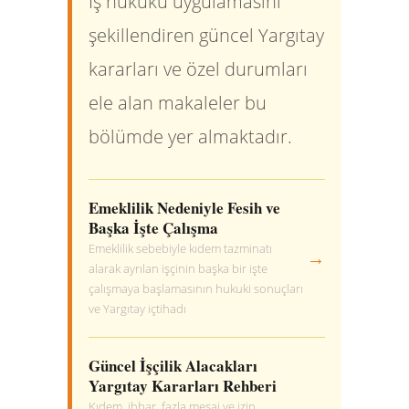
İş hukuku uygulamasını
şekillendiren güncel Yargıtay
kararları ve özel durumları
ele alan makaleler bu
bölümde yer almaktadır.
Emeklilik Nedeniyle Fesih ve
Başka İşte Çalışma
Emeklilik sebebiyle kıdem tazminatı
→
alarak ayrılan işçinin başka bir işte
çalışmaya başlamasının hukuki sonuçları
ve Yargıtay içtihadı
Güncel İşçilik Alacakları
Yargıtay Kararları Rehberi
Kıdem, ihbar, fazla mesai ve izin