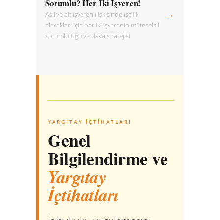
Sorumlu? Her İki İşveren!
→
Asıl ve alt işveren ilişkisinde işçilik
alacakları için her iki işverenin müteselsil
sorumluluğu ve dava stratejisi
YARGITAY İÇTIHATLARI
Genel
Bilgilendirme ve
Yargıtay
İçtihatları