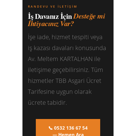
RANDEVU VE İLETIŞIM
İş Davanız İçin
Desteğe mi
İhtiyacınız Var?
İşe iade, hizmet tespiti veya
iş kazası davaları konusunda
Av. Meltem KARTALHAN ile
iletişime geçebilirsiniz. Tüm
hizmetler TBB Asgari Ücret
Tarifesine uygun olarak
ücrete tabidir.
📞 0532 136 67 54
— Hemen Ara