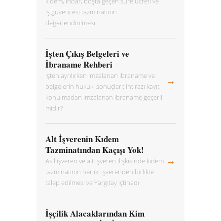
kıdem, ihbar, boşta geçen süre ücreti ve
iş güvencesi tazminatının
değerlendirilmesi
İşten Çıkış Belgeleri ve
İbraname Rehberi
İşten ayrılırken imzalanan ibraname ve
→
belgelerin hukuki sonuçları; ihtirazı kayıt
konulmadan imzalanan ibraname geçerli
midir?
Alt İşverenin Kıdem
Tazminatından Kaçışı Yok!
→
Asıl işveren ve alt işveren ilişkisinde kıdem
tazminatının her iki işverenden birlikte
talep edilmesi ve Yargıtay içtihadı
İşçilik Alacaklarından Kim