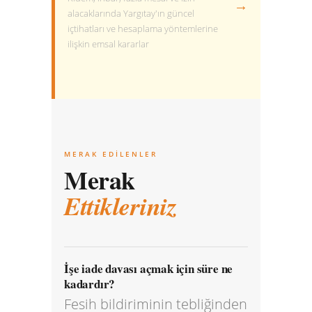
→
alacaklarında Yargıtay'ın güncel
içtihatları ve hesaplama yöntemlerine
ilişkin emsal kararlar
MERAK EDILENLER
Merak
Ettikleriniz
İşe iade davası açmak için süre ne
kadardır?
Fesih bildiriminin tebliğinden