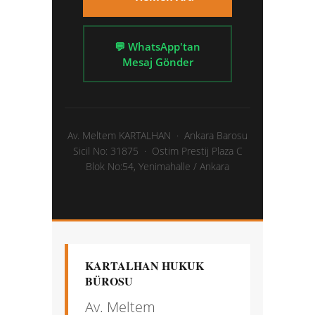
💬 WhatsApp'tan
Mesaj Gönder
Av. Meltem KARTALHAN · Ankara Barosu
Sicil No: 31875 · Ostim Prestij Plaza C
Blok No:54, Yenimahalle / Ankara
KARTALHAN HUKUK
BÜROSU
Av. Meltem