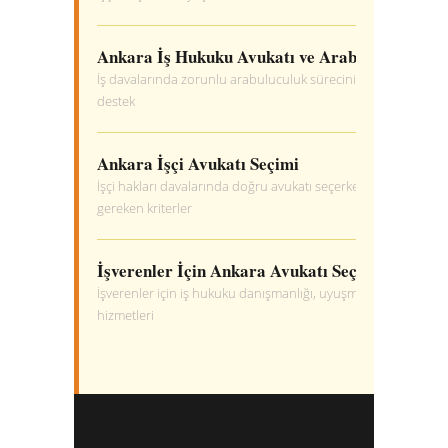
Ankara İş Hukuku Avukatı ve Arabuluculuk
İş davalarında zorunlu arabuluculuk sürecinin doğru yönet
destek
Ankara İşçi Avukatı Seçimi
İşçi hakları davalarında doğru avukatı seçerken göz önünde
gereken kriterler
İşverenler İçin Ankara Avukatı Seçimi
İşverenler için iş hukuku danışmanlığı, uyuşmazlık yönetimi 
hizmetleri