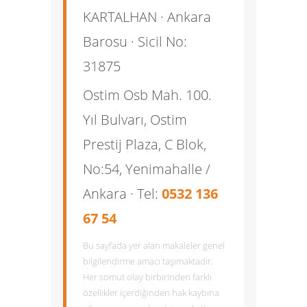
KARTALHAN
· Ankara
Barosu · Sicil No:
31875
Ostim Osb Mah. 100.
Yıl Bulvarı, Ostim
Prestij Plaza, C Blok,
No:54, Yenimahalle /
Ankara · Tel:
0532 136
67 54
Bu sayfada yer alan makaleler genel
bilgilendirme amacı taşımaktadır.
Her somut olay birbirinden farklı
özellikler içerdiğinden hak kaybına