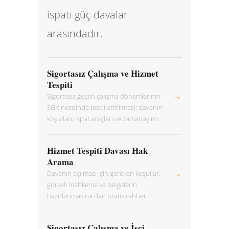
ispatı güç davalar
arasındadır.
Sigortasız Çalışma ve Hizmet
Tespiti
→
Sigortasız geçen çalışma dönemlerinin
SGK nezdinde tescil ettirilmesi; davanın
koşulları, ispat araçları ve zamanaşımı
Hizmet Tespiti Davası Hak
Arama
→
Davanın açılması için gereken koşullar,
görevli mahkeme ve belgelerin
hazırlanmasına dair pratik rehber
Sigortasız Çalışma ve İşçi