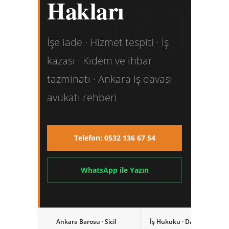
İŞ 
Hakları
İşe iade · Hizmet tespiti · İş
kazası · Kıdem ve ihbar
tazminatı · Ankara iş davası
avukatı rehberi
Telefon: 0532 136 67 54
WhatsApp ile Yazın
Ankara Barosu · Sicil
İş Hukuku · Davalar ve