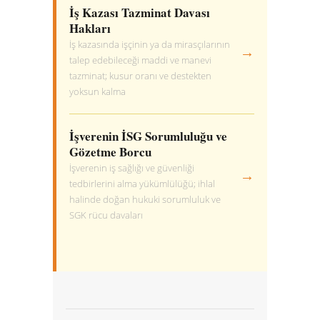
İş Kazası Tazminat Davası
Hakları
İş kazasında işçinin ya da mirasçılarının
→
talep edebileceği maddi ve manevi
tazminat; kusur oranı ve destekten
yoksun kalma
İşverenin İSG Sorumluluğu ve
Gözetme Borcu
İşverenin iş sağlığı ve güvenliği
→
tedbirlerini alma yükümlülüğü; ihlal
halinde doğan hukuki sorumluluk ve
SGK rücu davaları