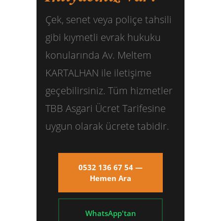
Çek, senet veya poliçe tahsili
gibi kıymetli evrak hukuku
konularında Av. Meltem
KARTALHAN ile iletişime
geçebilirsiniz. Tüm hizmetler
TBB Asgari Ücret Tarifesine
uygun olarak ücrete tabidir.
0532 136 67 54 —
Hemen Ara
WhatsApp'tan