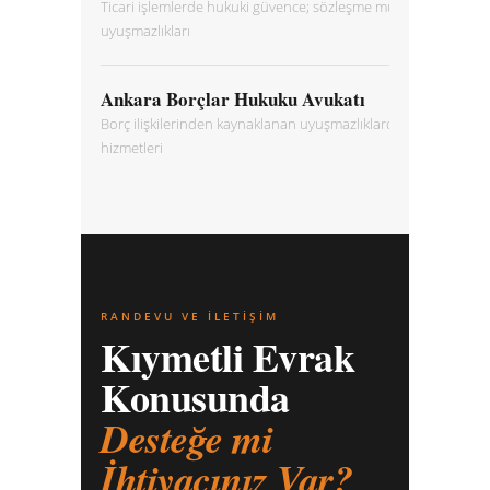
Ticari işlemlerde hukuki güvence; sözleşme müzakeresi ve kıym
uyuşmazlıkları
Ankara Borçlar Hukuku Avukatı
Borç ilişkilerinden kaynaklanan uyuşmazlıklarda hukuki danış
hizmetleri
RANDEVU VE İLETIŞIM
Kıymetli Evrak
Konusunda
Desteğe mi
İhtiyacınız Var?