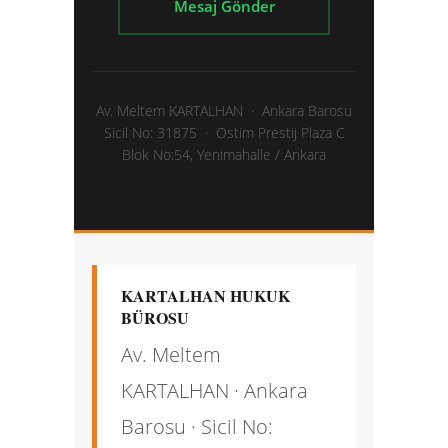
Mesaj Gönder
Av. Meltem KARTALHAN · Ankara Barosu
Sicil No: 31875 · Ostim Prestij Plaza C
Blok No:54, Yenimahalle / Ankara
KARTALHAN HUKUK
BÜROSU
Av. Meltem
KARTALHAN
· Ankara
Barosu · Sicil No: