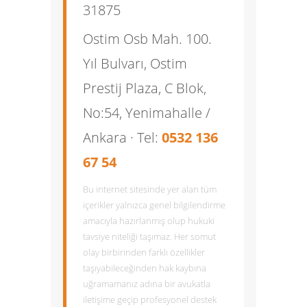
31875
Ostim Osb Mah. 100.
Yıl Bulvarı, Ostim
Prestij Plaza, C Blok,
No:54, Yenimahalle /
Ankara · Tel:
0532 136
67 54
Bu internet sitesinde yer alan tüm
içerikler yalnızca genel bilgilendirme
amacıyla hazırlanmış olup hukuki
tavsiye niteliği taşımaz. Her somut
olay birbirinden farklı özellikler
taşıyabileceğinden hak kaybına
uğramamanız adına bir avukatla
iletişime geçip profesyonel destek