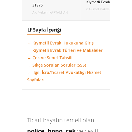
Kıymetli Evrak Hukuku
31875
8 Güncel Makale
Av. Meltem KARTALHAN
📑 Sayfa İçeriği
→ Kıymetli Evrak Hukukuna Giriş
→ Kıymetli Evrak Türleri ve Makaleler
→ Çek ve Senet Tahsili
→ Sıkça Sorulan Sorular (SSS)
→ İlgili İcra/Ticaret Avukatlığı Hizmet
Sayfaları
Ticari hayatın temeli olan
poliçe, bono, çek
ve çeşitli