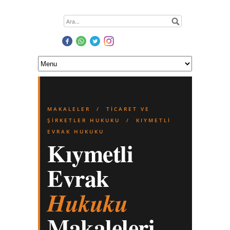
MAKALELER
/
TICARET VE
ŞIRKETLER HUKUKU
/ KIYMETLI
EVRAK HUKUKU
Kıymetli
Evrak
Hukuku
Makaleleri