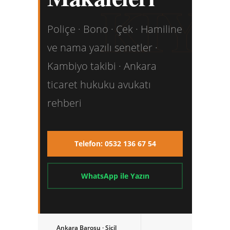
KIY
Poliçe · Bono · Çek · Hamiline
ve nama yazılı senetler ·
Kambiyo takibi · Ankara
ticaret hukuku avukatı
rehberi
Telefon: 0532 136 67 54
WhatsApp ile Yazın
Ankara Barosu · Sicil