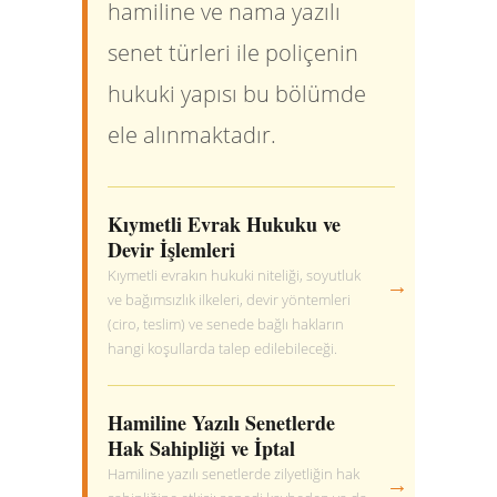
hamiline ve nama yazılı
senet türleri ile poliçenin
hukuki yapısı bu bölümde
ele alınmaktadır.
Kıymetli Evrak Hukuku ve
Devir İşlemleri
Kıymetli evrakın hukuki niteliği, soyutluk
→
ve bağımsızlık ilkeleri, devir yöntemleri
(ciro, teslim) ve senede bağlı hakların
hangi koşullarda talep edilebileceği.
Hamiline Yazılı Senetlerde
Hak Sahipliği ve İptal
Hamiline yazılı senetlerde zilyetliğin hak
→