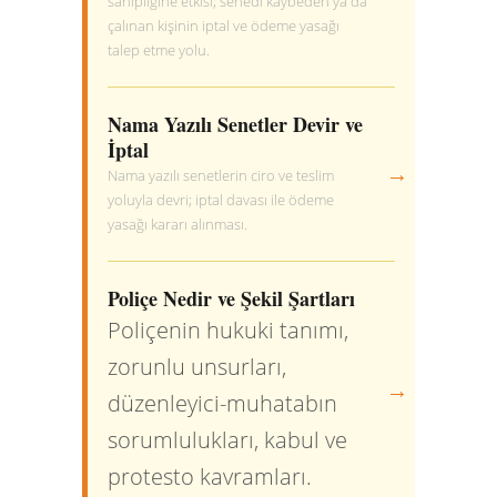
sahipliğine etkisi; senedi kaybeden ya da
çalınan kişinin iptal ve ödeme yasağı
talep etme yolu.
Nama Yazılı Senetler Devir ve
İptal
→
Nama yazılı senetlerin ciro ve teslim
yoluyla devri; iptal davası ile ödeme
yasağı kararı alınması.
Poliçe Nedir ve Şekil Şartları
Poliçenin hukuki tanımı,
zorunlu unsurları,
→
düzenleyici-muhatabın
sorumlulukları, kabul ve
protesto kavramları.