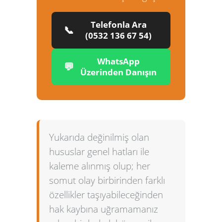
Telefonla Ara
📞
(0532 136 67 54)
WhatsApp
💬
Üzerinden Danışın
Yukarıda değinilmiş olan
hususlar genel hatları ile
kaleme alınmış olup; her
somut olay birbirinden farklı
özellikler taşıyabileceğinden
hak kaybına uğramamanız