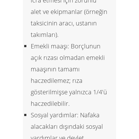
icra etmesi için zorunlu
alet ve ekipmanlar (örneğin
taksicinin aracı, ustanın
takımları).
Emekli maaşı:
Borçlunun
açık rızası olmadan emekli
maaşının tamamı
haczedilemez; rıza
gösterilmişse yalnızca 1/4'ü
haczedilebilir.
Sosyal yardımlar:
Nafaka
alacakları dışındaki sosyal
yardımlar ve devlet