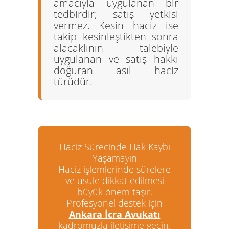
amacıyla uygulanan bir
tedbirdir; satış yetkisi
vermez. Kesin haciz ise
takip kesinleştikten sonra
alacaklının talebiyle
uygulanan ve satış hakkı
doğuran asıl haciz
türüdür.
Haciz Sürecinde Hak Kaybı
Yaşamayın
Haciz işlemlerinde sürelere
ve usule dikkat edilmesi
büyük önem taşır.
Profesyonel destek için
Ankara İcra Avukatı
kadromuzla iletişime geçin.