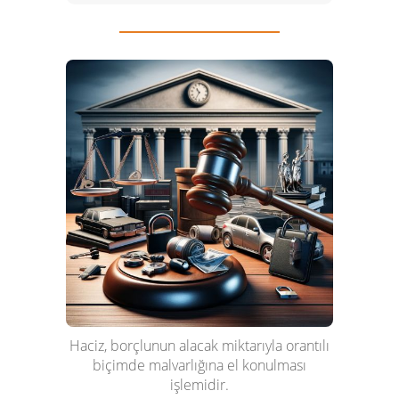
Haciz, borçlunun alacak miktarıyla orantılı
biçimde malvarlığına el konulması
işlemidir.