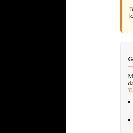
B
k
G
Ma
da
T