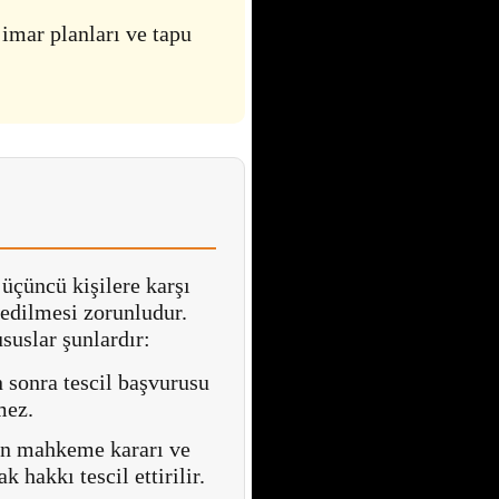
 imar planları ve tapu
üçüncü kişilere karşı
l edilmesi zorunludur.
suslar şunlardır:
 sonra tescil başvurusu
mez.
an mahkeme kararı ve
 hakkı tescil ettirilir.