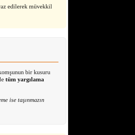
iraz edilerek müvekkil
ı komşunun bir kusuru
ile
tüm yargılama
me ise taşınmazın