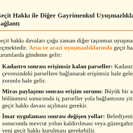
eçit Hakkı ile Diğer Gayrimenkul Uyuşmazlıkl
ağlantı
eçit hakkı davaları çoğu zaman diğer taşınmaz uyuşmazl
eçmektedir.
Arsa ve arazi uyuşmazlıklarında
geçit ha
urumlarda gündeme gelir:
Kadastro sonrası erişimsiz kalan parseller:
Kadastr
çevresindeki parsellere bağlanarak erişimsiz hale gele
zorunlu hale gelir.
Miras paylaşımı sonrası erişim sorunu:
Büyük bir a
bölünmesi sonucunda iç parseller yola bağlantısını yi
geçit hakkı davası açılması gerekir.
İmar uygulaması sonrası değişen yollar:
Belediyeni
sonucunda mevcut yolun kaldırılması veya güzergahın
yeni geçit hakkı kurulması gerekebilir.