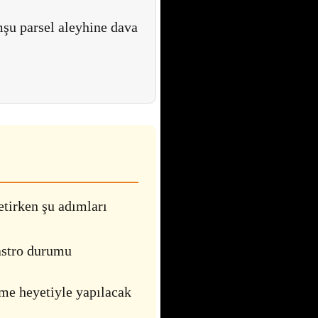
şu parsel aleyhine dava
etirken şu adımları
astro durumu
me heyetiyle yapılacak