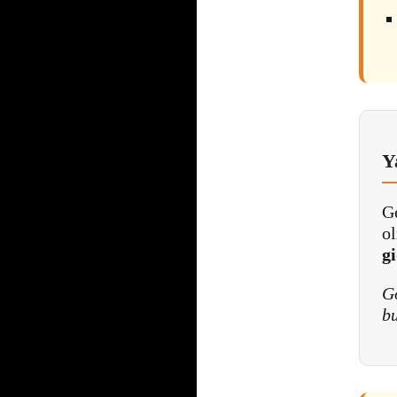
Y
Ge
ol
gi
G
b