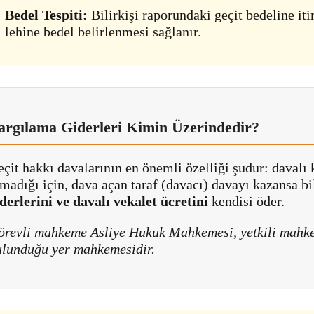
Bedel Tespiti:
Bilirkişi raporundaki geçit bedeline it
lehine bedel belirlenmesi sağlanır.
argılama Giderleri Kimin Üzerindedir?
çit hakkı davalarının en önemli özelliği şudur: daval
madığı için, dava açan taraf (davacı) davayı kazansa b
derlerini ve davalı vekalet ücretini
kendisi öder.
örevli mahkeme Asliye Hukuk Mahkemesi, yetkili mahke
ulunduğu yer mahkemesidir.