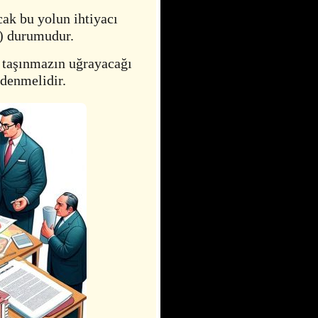
ak bu yolun ihtiyacı
.) durumudur.
 taşınmazın uğrayacağı
ödenmelidir.