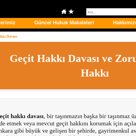
erimiz
Güncel Hukuk Makaleleri
Hakkımız
akkı Davası
Geçit Hakkı Davası ve Zor
Hakkı
eçit hakkı davası
, bir taşınmazın başka bir taşınmaz ü
de etmek veya mevcut geçit hakkını korumak için açılan
kara gibi büyük ve gelişen bir şehirde, gayrimenkul av