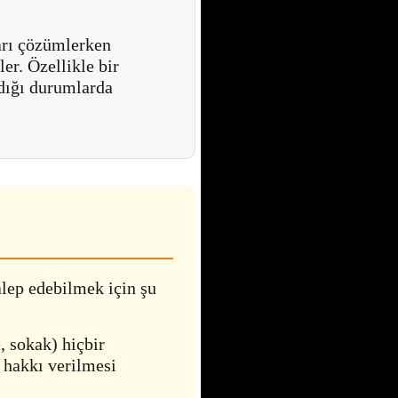
arı çözümlerken
ler. Özellikle bir
dığı durumlarda
lep edebilmek için şu
 sokak) hiçbir
 hakkı verilmesi