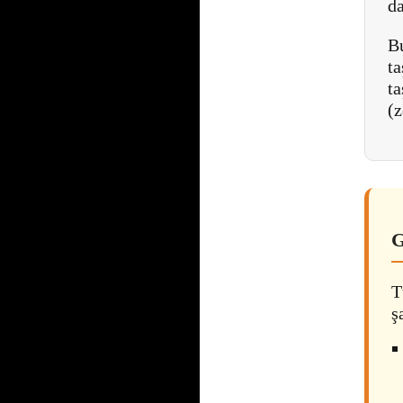
da
Bu
ta
t
(z
G
T
ş