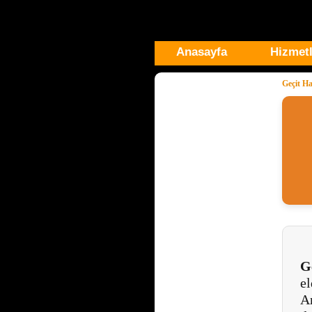
Anasayfa
Hizmetl
Geçit H
G
el
An