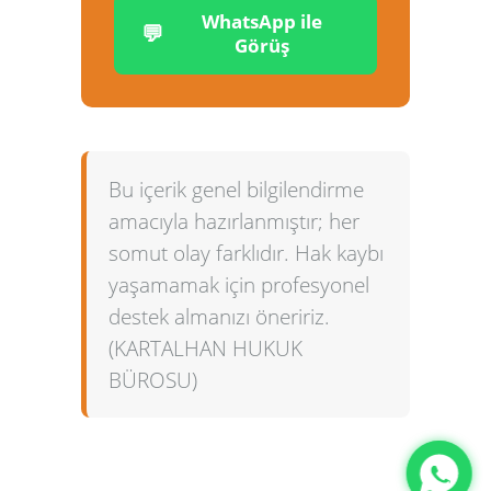
WhatsApp ile
💬
Görüş
Bu içerik genel bilgilendirme
amacıyla hazırlanmıştır; her
somut olay farklıdır. Hak kaybı
yaşamamak için profesyonel
destek almanızı öneririz.
(KARTALHAN HUKUK
BÜROSU)
Gizlilik Politikası
Adres:
Ostim Osb Mah. 100. Yıl Bulvarı No:55, Ostim
Prestij Plaza C Blok Daire:54 / Yenimahalle / ANKARA