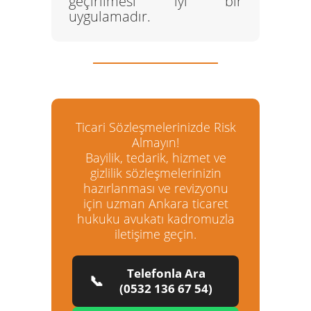
geçirilmesi iyi bir
uygulamadır.
Ticari Sözleşmelerinizde Risk
Almayın!
Bayilik, tedarik, hizmet ve
gizlilik sözleşmelerinizin
hazırlanması ve revizyonu
için uzman
Ankara ticaret
hukuku avukatı
kadromuzla
iletişime geçin.
Telefonla Ara
📞
(0532 136 67 54)