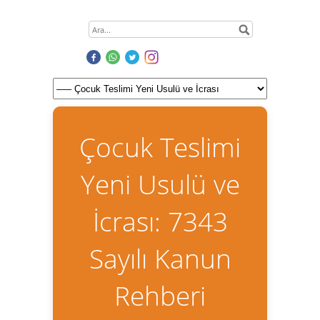
Çocuk Teslimi
Yeni Usulü ve
İcrası: 7343
Sayılı Kanun
Rehberi