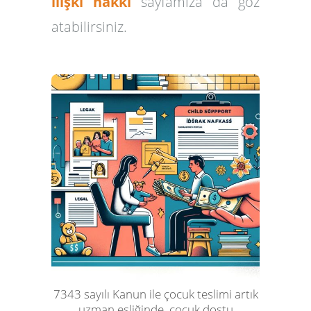
ilişki hakkı
sayfamıza da göz
atabilirsiniz.
7343 sayılı Kanun ile çocuk teslimi artık
uzman eşliğinde, çocuk dostu