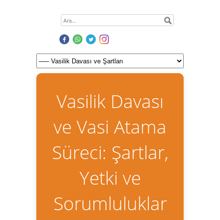
Vasilik Davası
ve Vasi Atama
Süreci: Şartlar,
Yetki ve
Sorumluluklar