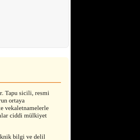
. Tapu sicili, resmi
run ortaya
hte vekaletnamelerle
mlar ciddi mülkiyet
knik bilgi ve delil