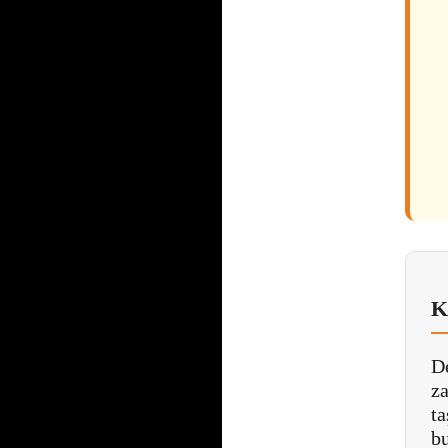
K
D
z
t
b