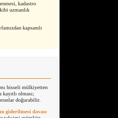
elenmesi, kadastro
takibi uzmanlık
yfamızdan kapsamlı
smı hisseli mülkiyetten
 kayıtlı olması;
orunlar doğurabilir.
ın giderilmesi davası
nen taksimi mümkün