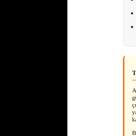
T
A
g
ç
y
k
B