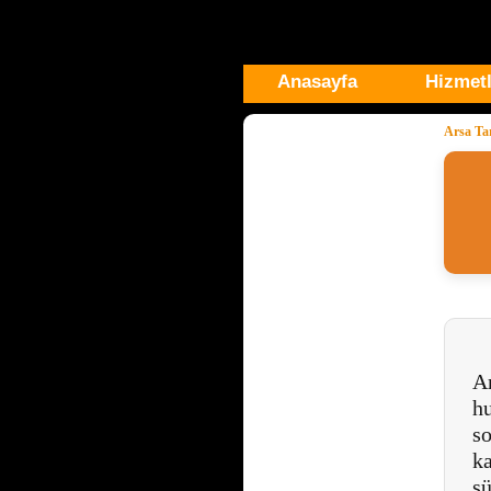
Anasayfa
Hizmetl
Arsa Tar
Ar
hu
so
ka
sü