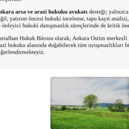
nkara arsa ve arazi hukuku avukatı
desteği; yalnızc
ğil, yatırım öncesi hukuki inceleme, tapu kayıt analizi
 önleyici hukuki danışmanlık süreçlerinde de kritik ön
artalhan Hukuk Bürosu olarak; Ankara Ostim merkezli y
azi hukuku alanında doğabilecek tüm uyuşmazlıkları bü
eğerlendirmekteyiz.