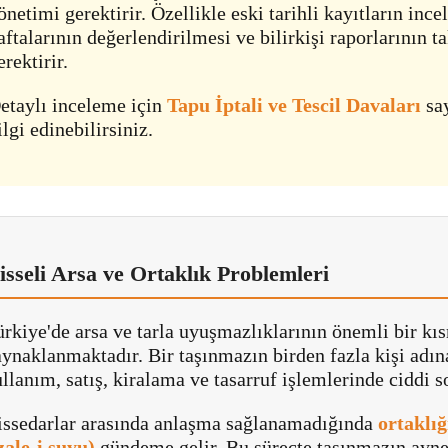
önetimi gerektirir. Özellikle eski tarihli kayıtların inc
aftalarının değerlendirilmesi ve bilirkişi raporlarının 
erektirir.
etaylı inceleme için
Tapu İptali ve Tescil Davaları
sa
ilgi edinebilirsiniz.
isseli Arsa ve Ortaklık Problemleri
rkiye'de arsa ve tarla uyuşmazlıklarının önemli bir kı
ynaklanmaktadır. Bir taşınmazın birden fazla kişi adına
llanım, satış, kiralama ve tasarruf işlemlerinde ciddi s
issedarlar arasında anlaşma sağlanamadığında
ortaklığ
zale-i şuyu)
gündeme gelir. Bu süreçte taşınmazın ay