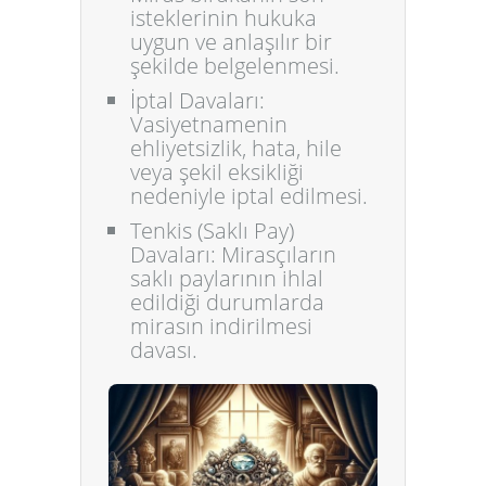
isteklerinin hukuka
uygun ve anlaşılır bir
şekilde belgelenmesi.
İptal Davaları:
Vasiyetnamenin
ehliyetsizlik, hata, hile
veya şekil eksikliği
nedeniyle iptal edilmesi.
Tenkis (Saklı Pay)
Davaları:
Mirasçıların
saklı paylarının ihlal
edildiği durumlarda
mirasın indirilmesi
davası.