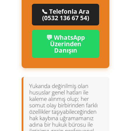
📞 Telefonla Ara
(0532 136 67 54)
💬 WhatsApp
Üzerinden
Danışın
Yukarıda değinilmiş olan
hususlar genel hatları ile
kaleme alınmış olup; her
somut olay birbirinden farklı
özellikler taşıyabileceğinden
hak kaybına uğramamanız
adına bir hukuk bürosu ile
iletişime geçip profesyonel