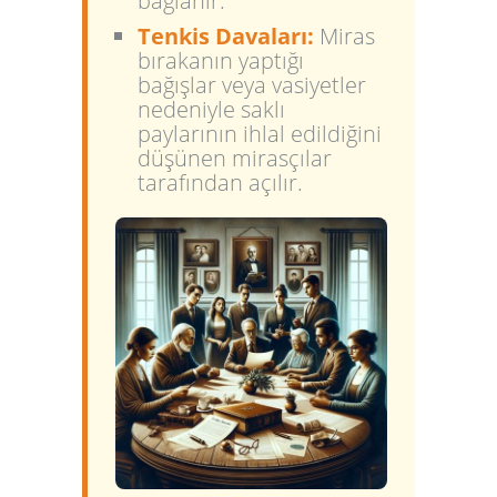
bağlanır.
Tenkis Davaları:
Miras
bırakanın yaptığı
bağışlar veya vasiyetler
nedeniyle saklı
paylarının ihlal edildiğini
düşünen mirasçılar
tarafından açılır.