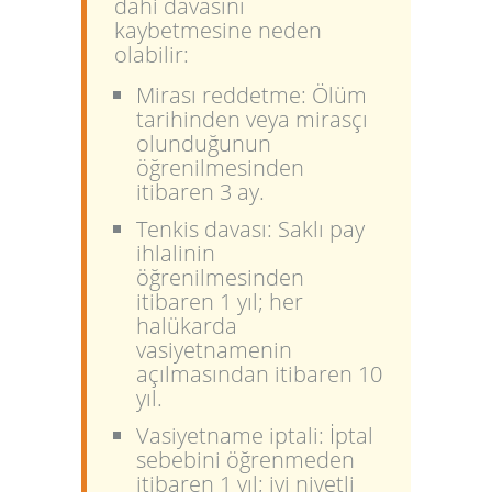
dahi davasını
kaybetmesine neden
olabilir:
Mirası reddetme:
Ölüm
tarihinden veya mirasçı
olunduğunun
öğrenilmesinden
itibaren 3 ay.
Tenkis davası:
Saklı pay
ihlalinin
öğrenilmesinden
itibaren 1 yıl; her
halükarda
vasiyetnamenin
açılmasından itibaren 10
yıl.
Vasiyetname iptali:
İptal
sebebini öğrenmeden
itibaren 1 yıl; iyi niyetli