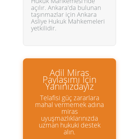
Hukuk Mahkemesi'nde
açılır. Ankara'da bulunan
taşınmazlar için Ankara
Asliye Hukuk Mahkemeleri
yetkilidir.
Adil Miras
Paylaşımı İçin
Yanınızdayız
Telafisi güç zararlara
mahal vermemek adına
miras
uyuşmazlıklarınızda
uzman hukuki destek
alın.