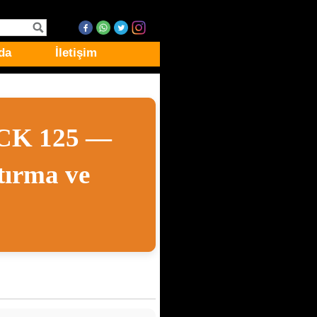
da
İletişim
TCK 125 —
tırma ve