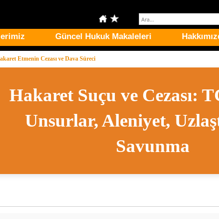
erimiz
Güncel Hukuk Makaleleri
Hakkımız
Hakaret Etmenin Cezası ve Dava Süreci
Hakaret Suçu ve Cezası: 
Unsurlar, Aleniyet, Uzlaş
Savunma