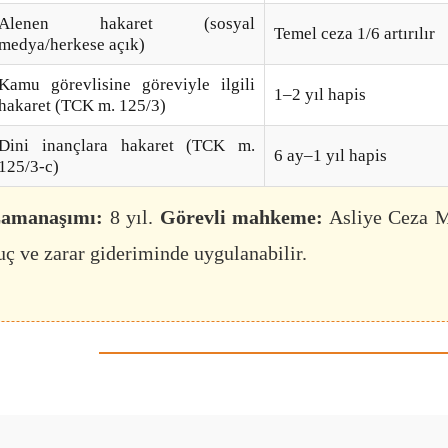
Alenen hakaret (sosyal
Temel ceza 1/6 artırılır
medya/herkese açık)
Kamu görevlisine göreviyle ilgili
1–2 yıl hapis
hakaret (TCK m. 125/3)
Dini inançlara hakaret (TCK m.
6 ay–1 yıl hapis
125/3-c)
amanaşımı:
8 yıl.
Görevli mahkeme:
Asliye Ceza 
uç ve zarar gideriminde uygulanabilir.