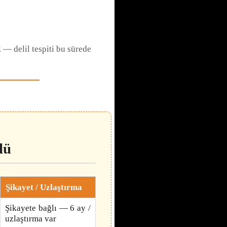
 — delil tespiti bu sürede
lü
Şikayet / Uzlaştırma
Şikayete bağlı — 6 ay /
uzlaştırma var