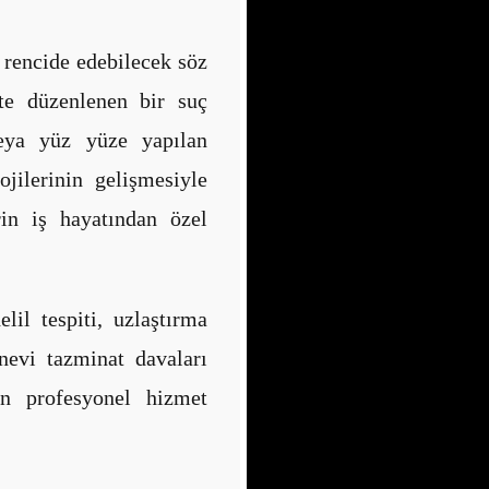
ı rencide edebilecek söz
te düzenlenen bir suç
veya yüz yüze yapılan
ojilerinin gelişmesiyle
rin iş hayatından özel
lil tespiti, uzlaştırma
nevi tazminat davaları
n profesyonel hizmet