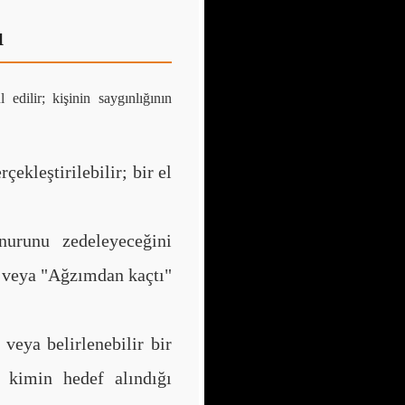
ı
edilir; kişinin saygınlığının
çekleştirilebilir; bir el
onurunu zedeleyeceğini
" veya "Ağzımdan kaçtı"
 veya belirlenebilir bir
i kimin hedef alındığı