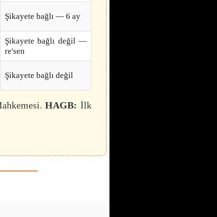
Şikayete bağlı — 6 ay
Şikayete bağlı değil —
re'sen
Şikayete bağlı değil
Mahkemesi.
HAGB:
İlk