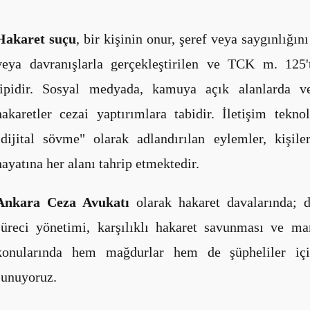
Hakaret suçu
, bir kişinin onur, şeref veya saygınlığın
veya davranışlarla gerçekleştirilen ve TCK m. 125'
tipidir. Sosyal medyada, kamuya açık alanlarda 
hakaretler cezai yaptırımlara tabidir. İletişim teknol
"dijital sövme" olarak adlandırılan eylemler, kişile
hayatına her alanı tahrip etmektedir.
Ankara Ceza Avukatı
olarak hakaret davalarında; de
süreci yönetimi, karşılıklı hakaret savunması ve ma
konularında hem mağdurlar hem de şüpheliler içi
sunuyoruz.