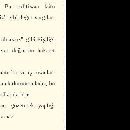
"Bu politikacı kötü
iz" gibi değer yargıları
ahlaksız" gibi kişiliği
eler doğrudan hakaret
natçılar ve iş insanları
 etmek durumundadır; bu
llanılabilir
rı gözeterek yaptığı
ulamaz