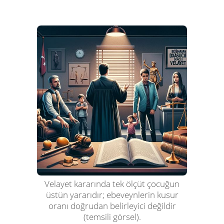
Velayet kararında tek ölçüt çocuğun
üstün yararıdır; ebeveynlerin kusur
oranı doğrudan belirleyici değildir
(temsili görsel).