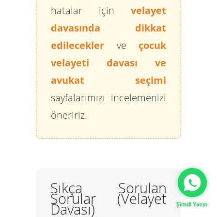
hatalar için
velayet
davasında dikkat
edilecekler
ve
çocuk
velayeti davası ve
avukat seçimi
sayfalarımızı incelemenizi
öneririz.
Gizlilik Politikası
Sıkça Sorulan
Sorular (Velayet
Davası)
Şimdi Yazın