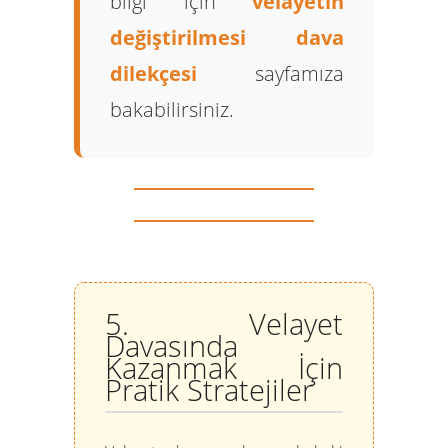
bilgi için
velayetin
değiştirilmesi dava
dilekçesi
sayfamıza
bakabilirsiniz.
5. Velayet
Davasında
Kazanmak İçin
Pratik Stratejiler