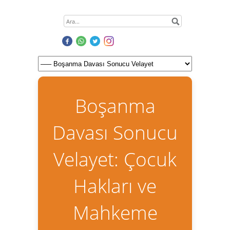
Boşanma
Davası Sonucu
Velayet: Çocuk
Hakları ve
Mahkeme