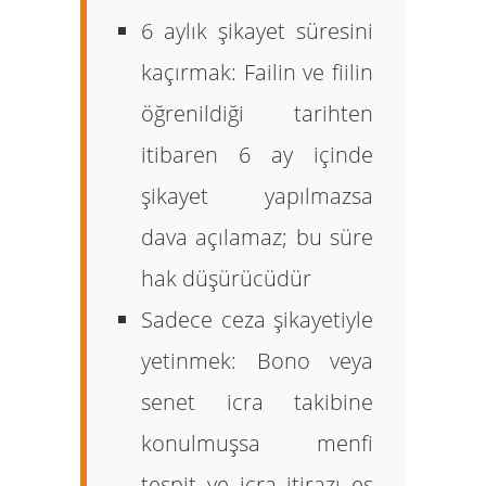
6 aylık şikayet süresini
kaçırmak:
Failin ve fiilin
öğrenildiği tarihten
itibaren 6 ay içinde
şikayet yapılmazsa
dava açılamaz; bu süre
hak düşürücüdür
Sadece ceza şikayetiyle
yetinmek:
Bono veya
senet icra takibine
konulmuşsa menfi
tespit ve icra itirazı eş