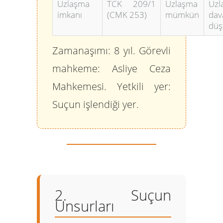
Uzlaşma
TCK 209/1
Uzlaşma
Uzl
imkanı
(CMK 253)
mümkün
dav
düş
Zamanaşımı:
8 yıl.
Görevli
mahkeme:
Asliye Ceza
Mahkemesi.
Yetkili yer:
Suçun işlendiği yer.
2. Suçun
Unsurları