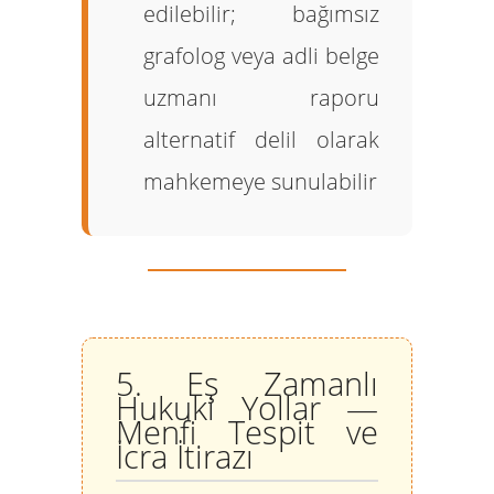
edilebilir; bağımsız
grafolog veya adli belge
uzmanı raporu
alternatif delil olarak
mahkemeye sunulabilir
5. Eş Zamanlı
Hukuki Yollar —
Menfi Tespit ve
İcra İtirazı