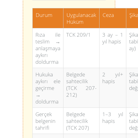
Durum
Uygulanacak
Ceza
Şik
Hüküm
Rıza ile
TCK 209/1
3 ay – 1
Şik
teslim →
yıl hapis
tab
anlaşmaya
ay)
aykırı
doldurma
Hukuka
Belgede
2 yıl+
Şik
aykırı ele
sahtecilik
hapis
tabi
geçirme
(TCK 207-
deği
→
212)
doldurma
Gerçek
Belgede
1–3 yıl
Şik
belgenin
sahtecilik
hapis
tabi
tahrifi
(TCK 207)
deği