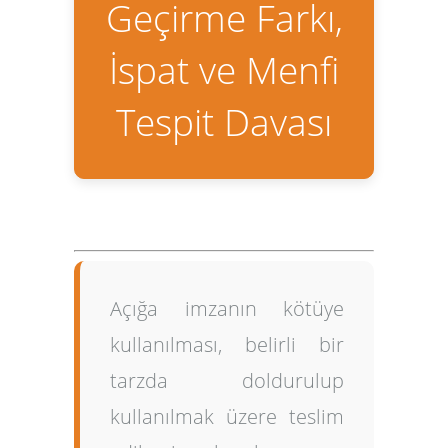
Geçirme Farkı,
İspat ve Menfi
Tespit Davası
Açığa imzanın kötüye
kullanılması, belirli bir
tarzda doldurulup
kullanılmak üzere teslim