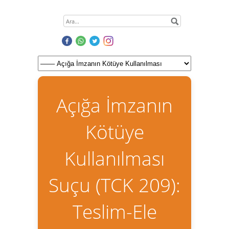
Açığa İmzanın
Kötüye
Kullanılması
Suçu (TCK 209):
Teslim-Ele