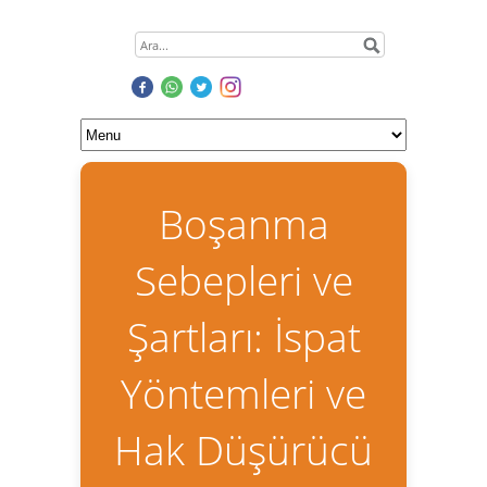
Boşanma
Sebepleri ve
Şartları: İspat
Yöntemleri ve
Hak Düşürücü