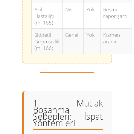
Akıl
Nispi
Yok
Resmi
Hastalığı
rapor şartı
(m. 165)
Şiddetli
Genel
Yok
Kısmen
Geçimsizlik
aranır
(m. 166)
1. Mutlak
Boşanma
Sebepleri: İspat
Yöntemleri