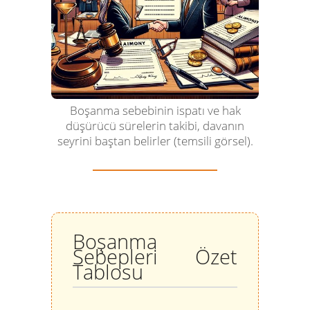
Boşanma sebebinin ispatı ve hak
düşürücü sürelerin takibi, davanın
seyrini baştan belirler (temsili görsel).
Boşanma
Sebepleri Özet
Tablosu