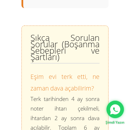
Sıkça Sorulan
Sorular (Boşanma
Sebepleri ve
Şartları)
Eşim evi terk etti, ne
zaman dava açabilirim?
Terk tarihinden
4 ay
sonra
Gizlilik Politikası
noter ihtarı çekilmeli,
ihtardan
2 ay
sonra dava
Şimdi Yazın
açılabilir. Toplam 6 ay