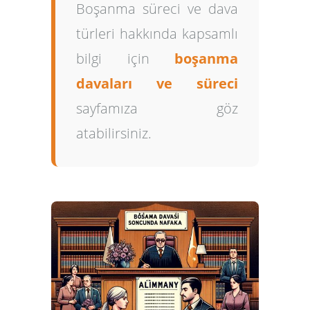
Boşanma süreci ve dava
türleri hakkında kapsamlı
bilgi için
boşanma
davaları ve süreci
sayfamıza göz
atabilirsiniz.