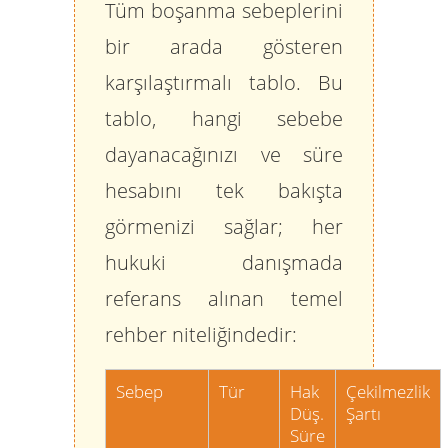
Tüm boşanma sebeplerini
bir arada gösteren
karşılaştırmalı tablo. Bu
tablo, hangi sebebe
dayanacağınızı ve süre
hesabını tek bakışta
görmenizi sağlar; her
hukuki danışmada
referans alınan temel
rehber niteliğindedir:
Sebep
Tür
Hak
Çekilmezlik
Düş.
Şartı
Süre