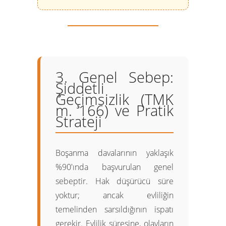
3. Genel Sebep:
Şiddetli
Geçimsizlik (TMK
m. 166) ve Pratik
Strateji
Boşanma davalarının yaklaşık
%90'ında başvurulan genel
sebeptir. Hak düşürücü süre
yoktur; ancak evliliğin
temelinden sarsıldığının ispatı
gerekir. Evlilik süresine, olayların