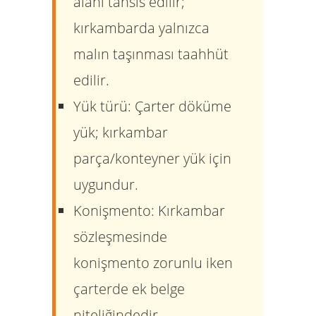
alanı tahsis edilir;
kırkambarda yalnızca
malın taşınması taahhüt
edilir.
Yük türü:
Çarter döküme
yük; kırkambar
parça/konteyner yük için
uygundur.
Konişmento:
Kırkambar
sözleşmesinde
konişmento zorunlu iken
çarterde ek belge
niteliğindedir.