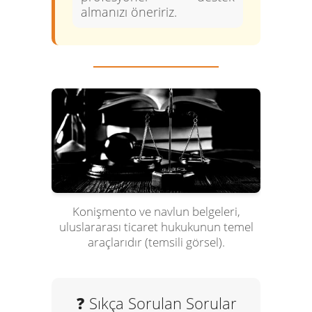
almanızı öneririz.
Konişmento ve navlun belgeleri,
uluslararası ticaret hukukunun temel
araçlarıdır (temsili görsel).
❓ Sıkça Sorulan Sorular