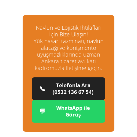
Navlun ve Lojistik İhtilafları
İçin Bize Ulaşın!
Yük hasarı tazminatı, navlun
alacağı ve konişmento
uyuşmazlıklarında uzman
Ankara ticaret avukatı
kadromuzla iletişime geçin.
Telefonla Ara
📞
(0532 136 67 54)
WhatsApp ile
💬
Görüş