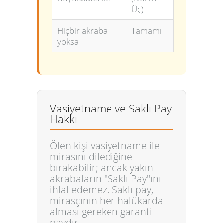
Üç)
Hiçbir akraba
Tamamı
yoksa
Vasiyetname ve Saklı Pay
Hakkı
Ölen kişi vasiyetname ile
mirasını dilediğine
bırakabilir; ancak yakın
akrabaların
"Saklı Pay"
ını
ihlal edemez. Saklı pay,
mirasçının her halükarda
alması gereken garanti
paydır.