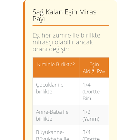
Sağ Kalan Eşin Miras
Payı
Eş, her zümre ile birlikte
mirasçı olabilir ancak
oranı değişir:
Kiminle Birlikte?
Eşin
Aldığı Pay
Çocuklar ile
1/4
birlikte
(Dörtte
Bir)
Anne-Baba ile
1/2
birlikte
(Yarım)
Büyükanne-
3/4
Büyükbaba ile
(Dörtte