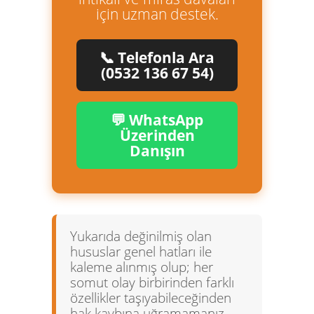
için uzman destek.
📞 Telefonla Ara
(0532 136 67 54)
💬 WhatsApp
Üzerinden
Danışın
Yukarıda değinilmiş olan
hususlar genel hatları ile
kaleme alınmış olup; her
somut olay birbirinden farklı
özellikler taşıyabileceğinden
hak kaybına uğramamanız