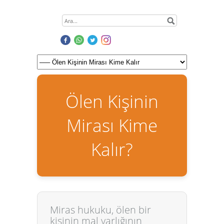
Ölen Kişinin
Mirası Kime
Kalır?
Miras hukuku, ölen bir
kişinin mal varlığının