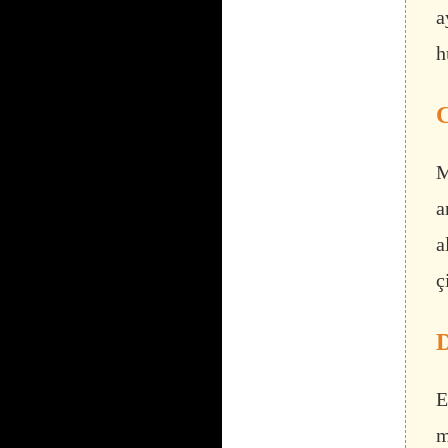
a
h
C
M
a
a
ç
D
E
m