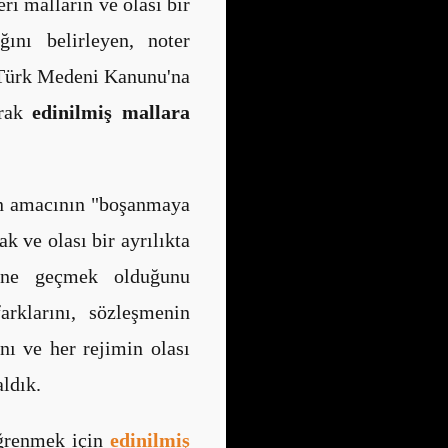
eri malların ve olası bir
ını belirleyen, noter
. Türk Medeni Kanunu'na
arak
edinilmiş mallara
in amacının "boşanmaya
k ve olası bir ayrılıkta
nüne geçmek olduğunu
arklarını, sözleşmenin
ı ve her rejimin olası
ldık.
öğrenmek için
edinilmiş