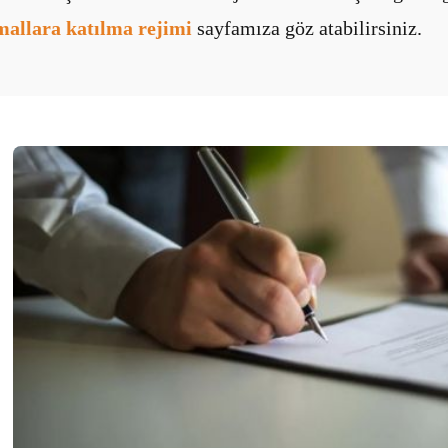
mallara katılma rejimi
sayfamıza göz atabilirsiniz.