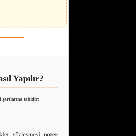
sıl Yapılır?
il şartlarına tabidir:
ekler, sözleşmeyi
noter