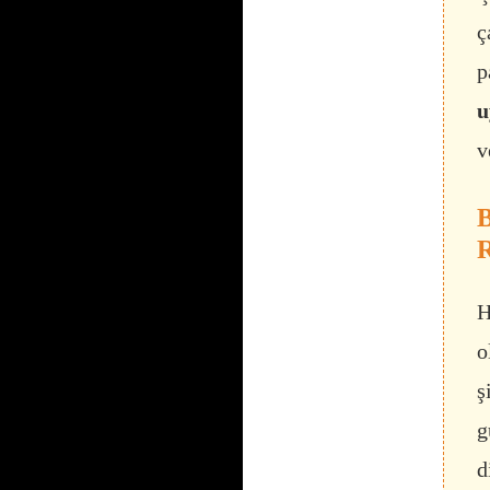
ç
p
u
v
B
R
H
o
ş
g
d