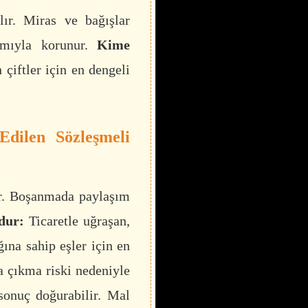
lır. Miras ve bağışlar
amıyla korunur.
Kime
 çiftler için en dengeli
Edilen Sözleşmeli
ir. Boşanmada paylaşım
dur:
Ticaretle uğraşan,
ğına sahip eşler için en
a çıkma riski nedeniyle
 sonuç doğurabilir. Mal