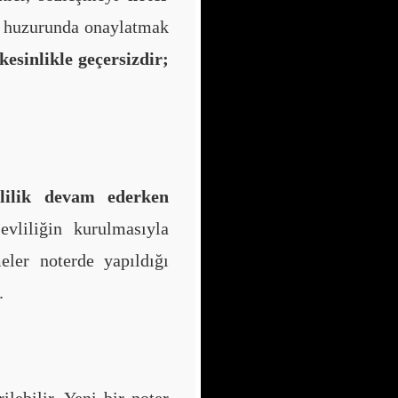
 huzurunda onaylatmak
kesinlikle geçersizdir;
vlilik devam ederken
evliliğin kurulmasıyla
meler noterde yapıldığı
.
ilebilir. Yeni bir noter