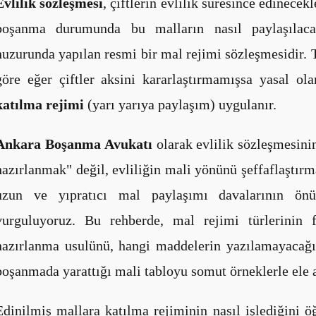
Evlilik sözleşmesi
, çiftlerin evlilik süresince edinecekl
boşanma durumunda bu malların nasıl paylaşılacağ
huzurunda yapılan resmi bir mal rejimi sözleşmesidir
göre eğer çiftler aksini kararlaştırmamışsa yasal ol
katılma rejimi
(yarı yarıya paylaşım) uygulanır.
Ankara Boşanma Avukatı
olarak evlilik sözleşmesin
hazırlanmak" değil, evliliğin mali yönünü şeffaflaştırma
uzun ve yıpratıcı mal paylaşımı davalarının ö
vurguluyoruz. Bu rehberde, mal rejimi türlerinin f
hazırlanma usulünü, hangi maddelerin yazılamayacağın
boşanmada yarattığı mali tabloyu somut örneklerle ele a
Edinilmiş mallara katılma rejiminin nasıl işlediğini 