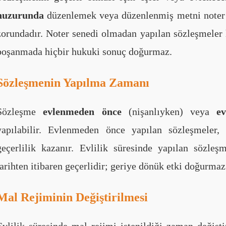
huzurunda
düzenlemek veya düzenlenmiş metni noter
zorundadır. Noter senedi olmadan yapılan sözleşmeler
boşanmada hiçbir hukuki sonuç doğurmaz.
Sözleşmenin Yapılma Zamanı
Sözleşme
evlenmeden önce
(nişanlıyken) veya
e
yapılabilir. Evlenmeden önce yapılan sözleşmeler, 
geçerlilik kazanır. Evlilik süresinde yapılan sözleş
tarihten itibaren geçerlidir; geriye dönük etki doğurmaz
Mal Rejiminin Değiştirilmesi
Evlilik süresinde mal rejimi istenildiği zaman değiştir