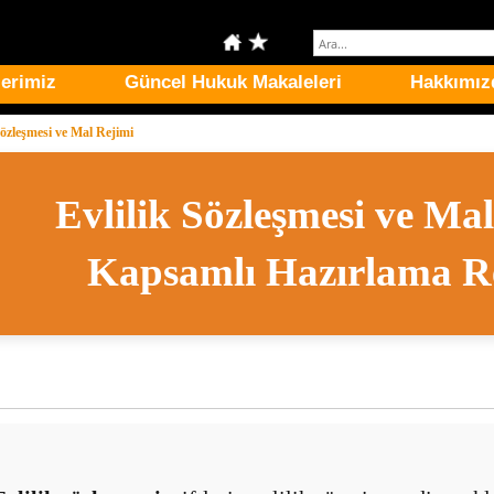
erimiz
Güncel Hukuk Makaleleri
Hakkımız
Sözleşmesi ve Mal Rejimi
Evlilik Sözleşmesi ve Mal
Kapsamlı Hazırlama R