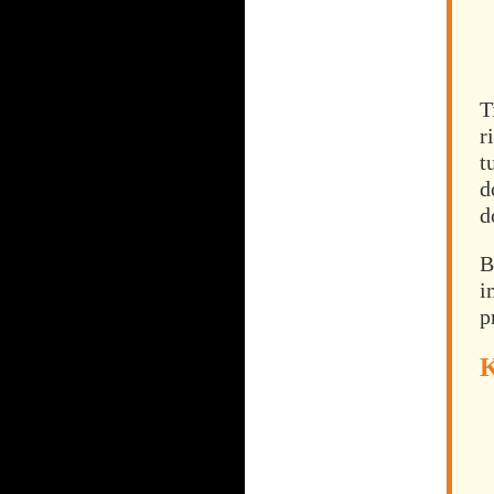
T
r
t
d
d
B
i
p
K