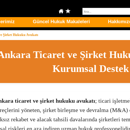
erimiz
Güncel Hukuk Makaleleri
Hakkımız
 ve Şirket Hukuku Avukatı
Ankara Ticaret ve Şirket Huk
Kurumsal Destek
kara ticaret ve şirket hukuku avukatı
; ticari işletm
reçlerini yöneten, şirket birleşme ve devralma (M&A) 
ksız rekabet ve alacak tahsili davalarında şirketleri te
sal riskleri en aza indiren uzman hukuk profesyonelidir