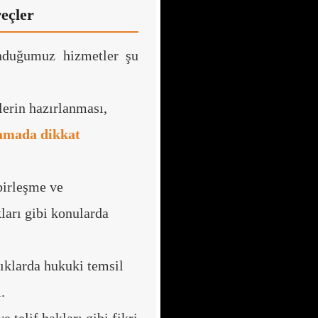
eçler
unduğumuz hizmetler şu
erin hazırlanması,
lamada dikkat
birleşme ve
kları gibi konularda
ıklarda hukuki temsil
.
 telif hakları gibi fikri