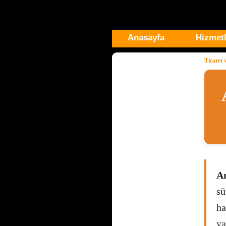
Anasayfa
Hizmetl
Ticaret
An
sü
ha
ya