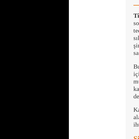
Ti
s
te
sı
şi
sa
Bu
i
mü
ka
de
K
al
ih
Ş