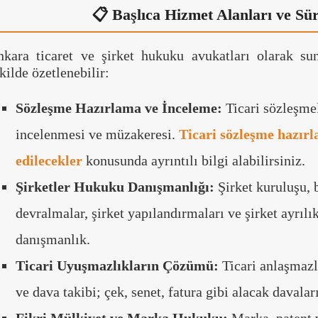
📋 Başlıca Hizmet Alanları ve Sür
nkara ticaret ve şirket hukuku avukatları olarak s
kilde özetlenebilir:
Sözleşme Hazırlama ve İnceleme:
Ticari sözleşmel
incelenmesi ve müzakeresi.
Ticari sözleşme hazır
edilecekler
konusunda ayrıntılı bilgi alabilirsiniz.
Şirketler Hukuku Danışmanlığı:
Şirket kuruluşu, 
devralmalar, şirket yapılandırmaları ve şirket ayrılı
danışmanlık.
Ticari Uyuşmazlıkların Çözümü:
Ticari anlaşmazl
ve dava takibi; çek, senet, fatura gibi alacak davaları
Fikri Mülkiyet ve Marka Hukuku:
Marka, patent ve