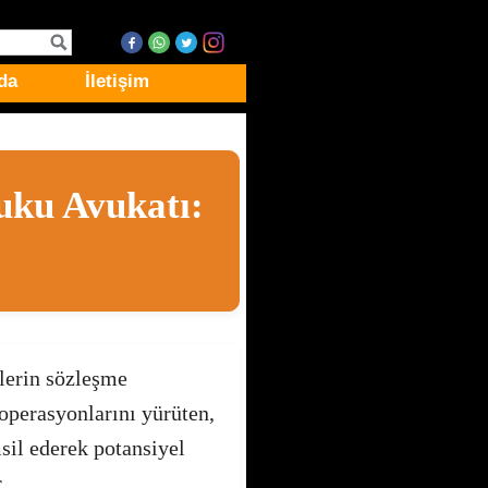
da
İletişim
uku Avukatı:
elerin sözleşme
operasyonlarını yürüten,
msil ederek potansiyel
.