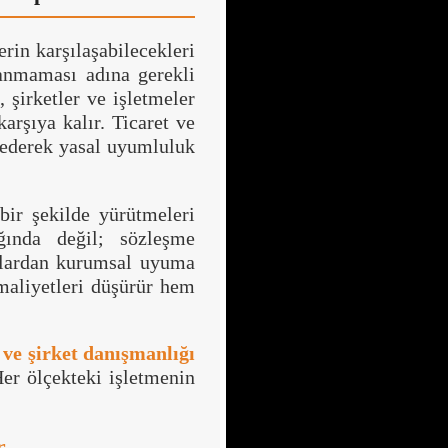
lerin karşılaşabilecekleri
anmaması adına gerekli
, şirketler ve işletmeler
karşıya kalır. Ticaret ve
l ederek yasal uyumluluk
 bir şekilde yürütmeleri
ğında değil; sözleşme
alardan kurumsal uyuma
maliyetleri düşürür hem
ve şirket danışmanlığı
Her ölçekteki işletmenin
r