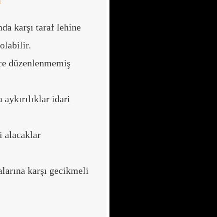
da karşı taraf lehine
labilir.
ce düzenlenmemiş
ykırılıklar idari
 alacaklar
larına karşı gecikmeli