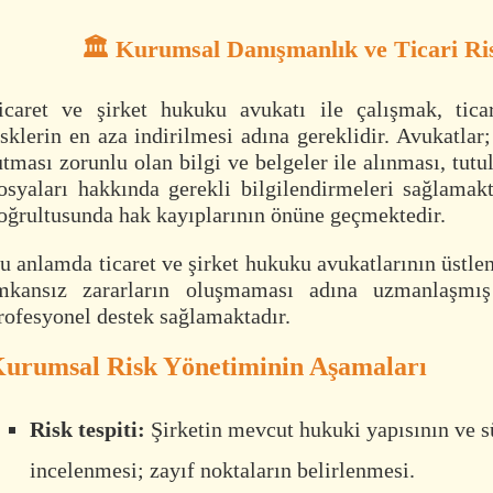
🏛️ Kurumsal Danışmanlık ve Ticari Ri
icaret ve şirket hukuku avukatı ile çalışmak, ticar
isklerin en aza indirilmesi adına gereklidir. Avukatlar;
utması zorunlu olan bilgi ve belgeler ile alınması, tut
osyaları hakkında gerekli bilgilendirmeleri sağlamakt
oğrultusunda hak kayıplarının önüne geçmektedir.
u anlamda ticaret ve şirket hukuku avukatlarının üstlen
mkansız zararların oluşmaması adına uzmanlaşmı
rofesyonel destek sağlamaktadır.
urumsal Risk Yönetiminin Aşamaları
Risk tespiti:
Şirketin mevcut hukuki yapısının ve s
incelenmesi; zayıf noktaların belirlenmesi.