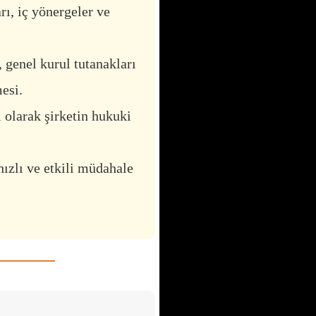
ı, iç yönergeler ve
 genel kurul tutanakları
esi.
olarak şirketin hukuki
zlı ve etkili müdahale