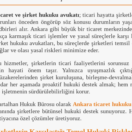
caret ve şirket hukuku avukatı
; ticari hayatta şirket
orunları önceden öngörüp söz konusu durumların yaş
dbirleri alır. Ankara gibi büyük bir ticaret merkezinde
kça karmaşık ticari işlemler ve yasal süreçlerle karşı 
rket hukuku avukatları, bu süreçlerde şirketleri temsi
ğlar ve olası yasal riskleri minimize eder.
 hizmetler, şirketlerin ticari faaliyetlerini sorunsuz
çin hayati önem taşır. Yalnızca uyuşmazlık çıktı
zakerelerinden şirket kuruluşuna, birleşme-devralm
dar her aşamada proaktif hukuki destek almak; hem 
 işletmenin sürdürülebilirliğini korur.
artalhan Hukuk Bürosu olarak
Ankara ticaret hukuku 
anında şirketlere bütünsel hukuki destek sunuyoruz. 
tiyacına özel çözümler üretiyoruz.
irketlerin Karşılaştığı Temel Hukuki Riskle