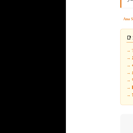
Ana S
📑 
→ T
→ 
→ 
→ ⚖
→ 
→ 
→ ❓