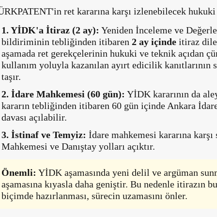
RKPATENT'in ret kararına karşı izlenebilecek hukuki y
1. YİDK'a İtiraz (2 ay):
Yeniden İnceleme ve Değerle
bildiriminin tebliğinden itibaren
2 ay içinde
itiraz dil
aşamada ret gerekçelerinin hukuki ve teknik açıdan çü
kullanım yoluyla kazanılan ayırt edicilik kanıtlarının
taşır.
2. İdare Mahkemesi (60 gün):
YİDK kararının da aley
kararın tebliğinden itibaren 60 gün içinde Ankara İda
davası açılabilir.
3. İstinaf ve Temyiz:
İdare mahkemesi kararına karşı s
Mahkemesi ve Danıştay yolları açıktır.
Önemli:
YİDK aşamasında yeni delil ve argüman su
aşamasına kıyasla daha geniştir. Bu nedenle itirazın 
biçimde hazırlanması, sürecin uzamasını önler.