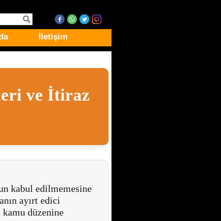
da
İletişim
ri ve İtiraz
nun kabul edilmemesine
anın ayırt edici
a kamu düzenine