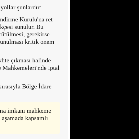
ollar şunlardır:
ndirme Kurulu'na ret
ekçesi sunulur. Bu
rütülmesi, gerekirse
 sunulması kritik önem
hte çıkması halinde
re Mahkemeleri'nde iptal
ırasıyla Bölge İdare
nma imkanı mahkeme
bu aşamada kapsamlı