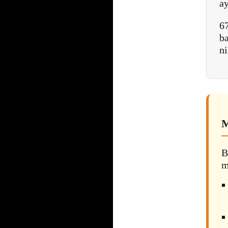
ay
6
ba
ni
M
B
m