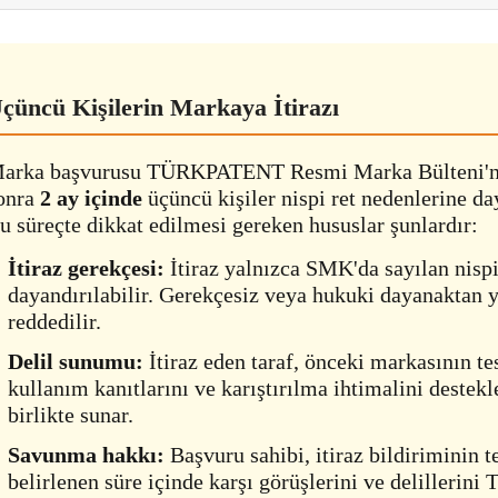
çüncü Kişilerin Markaya İtirazı
arka başvurusu TÜRKPATENT Resmi Marka Bülteni'n
onra
2 ay içinde
üçüncü kişiler nispi ret nedenlerine day
u süreçte dikkat edilmesi gereken hususlar şunlardır:
İtiraz gerekçesi:
İtiraz yalnızca SMK'da sayılan nispi
dayandırılabilir. Gerekçesiz veya hukuki dayanaktan y
reddedilir.
Delil sunumu:
İtiraz eden taraf, önceki markasının tes
kullanım kanıtlarını ve karıştırılma ihtimalini destekl
birlikte sunar.
Savunma hakkı:
Başvuru sahibi, itiraz bildiriminin t
belirlenen süre içinde karşı görüşlerini ve deliller