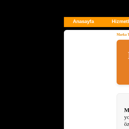
Anasayfa
Hizmetl
Marka Te
M
yo
ö