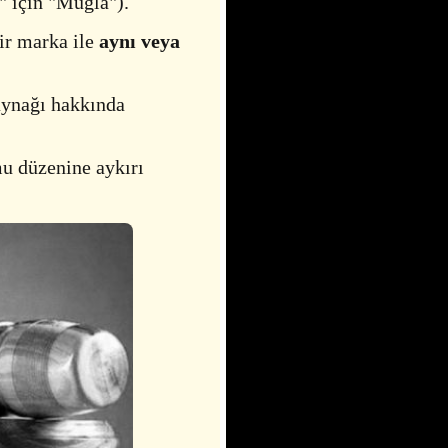
l" için "Muğla").
ir marka ile
aynı veya
aynağı hakkında
u düzenine aykırı