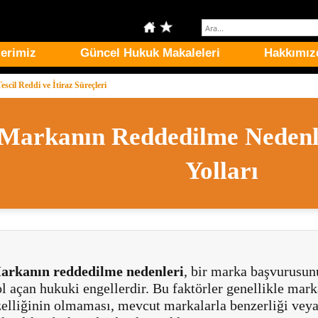
erimiz
Güncel Hukuk Makaleleri
Hakkımız
scil Reddi ve İtiraz Süreçleri
Markanın Reddedilme Nedenle
Yolları
arkanın reddedilme nedenleri
, bir marka başvurusu
l açan hukuki engellerdir. Bu faktörler genellikle mark
zelliğinin olmaması, mevcut markalarla benzerliği vey