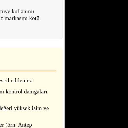
tüye kullanımı
siz markasını kötü
escil edilemez:
mi kontrol damgaları
eğeri yüksek isim ve
ler (örn: Antep