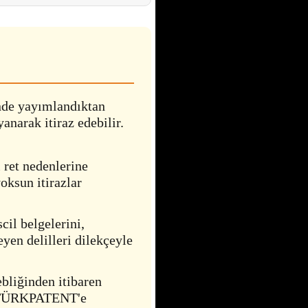
de yayımlandıktan
anarak itiraz edebilir.
 ret nedenlerine
oksun itirazlar
cil belgelerini,
eyen delilleri dilekçeyle
ebliğinden itibaren
ini TÜRKPATENT'e