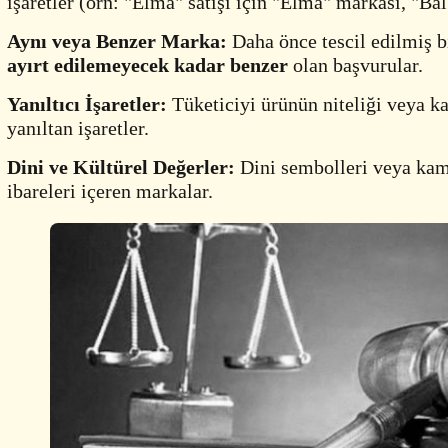
işaretler (örn: "Elma" satışı için "Elma" markası, "Ba
Aynı veya Benzer Marka:
Daha önce tescil edilmiş b
ayırt edilemeyecek kadar benzer
olan başvurular.
Yanıltıcı İşaretler:
Tüketiciyi ürünün niteliği veya k
yanıltan işaretler.
Dini ve Kültürel Değerler:
Dini sembolleri veya kam
ibareleri içeren markalar.