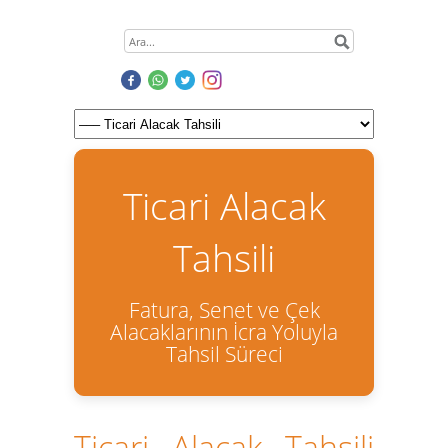
Ticari Alacak
Tahsili
Fatura, Senet ve Çek
Alacaklarının İcra Yoluyla
Tahsil Süreci
Ticari Alacak Tahsili