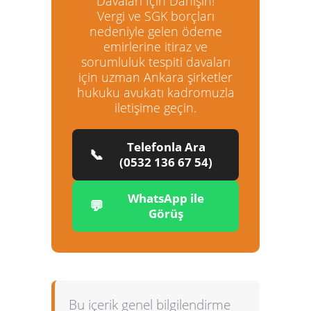
Davaları İçin Danışın!
Vergi ve SGK borçları
nedeniyle gelen ödeme
emirlerine itiraz ve
sorumluluk tespiti davaları
için uzman
Ankara şirketler
hukuku avukatı
kadromuzla
iletişime geçin.
Telefonla Ara
📞
(0532 136 67 54)
WhatsApp ile
💬
Görüş
Bu içerik genel bilgilendirme