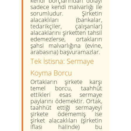
kendi borçlarından dolayı
sadece kendi malvarlığı ile
sorumludur. Şirketin
alacaklıları (bankalar,
tedarikçiler, çalışanlar)
alacaklarını şirketten tahsil
edemezlerse, ortakların
şahsi malvarlığına (evine,
arabasına) başvuramazlar.
Tek İstisna: Sermaye
Koyma Borcu
Ortakların şirkete karşı
temel borcu, taahhüt
ettikleri
esas sermaye
paylarını ödemektir.
Ortak,
taahhüt ettiği sermayeyi
şirkete ödememiş ise
şirket alacaklıları (şirketin
iflası halinde) bu