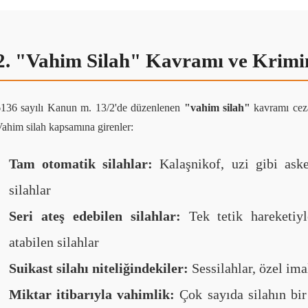
2. "Vahim Silah" Kavramı ve Krimi
6136 sayılı Kanun m. 13/2'de düzenlenen
"vahim silah"
kavramı ceza
ahim silah kapsamına girenler:
Tam otomatik silahlar:
Kalaşnikof, uzi gibi asker
silahlar
Seri ateş edebilen silahlar:
Tek tetik hareketiy
atabilen silahlar
Suikast silahı niteliğindekiler:
Sessilahlar, özel imal
Miktar itibarıyla vahimlik:
Çok sayıda silahın bir