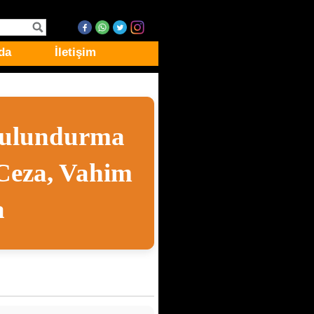
da
İletişim
 Bulundurma
Ceza, Vahim
a