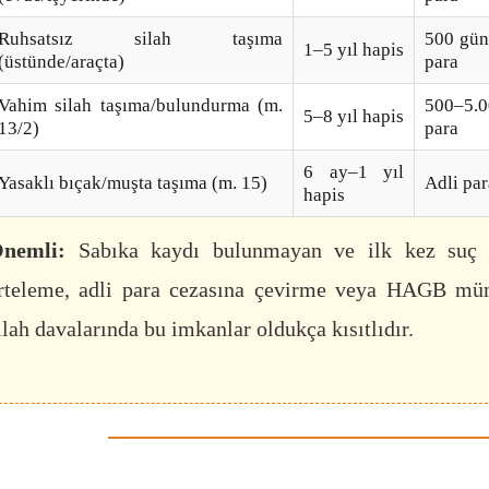
Ruhsatsız silah taşıma
500 gün
1–5 yıl hapis
(üstünde/araçta)
para
Vahim silah taşıma/bulundurma (m.
500–5.0
5–8 yıl hapis
13/2)
para
6 ay–1 yıl
Yasaklı bıçak/muşta taşıma (m. 15)
Adli par
hapis
nemli:
Sabıka kaydı bulunmayan ve ilk kez suç iş
rteleme, adli para cezasına çevirme veya HAGB m
ilah davalarında bu imkanlar oldukça kısıtlıdır.