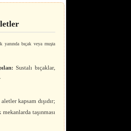
letler
rek yanında bıçak veya muşta
ılan:
Sustalı bıçaklar,
r
 aletler kapsam dışıdır;
ık mekanlarda taşınması