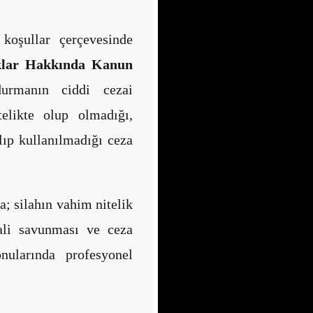
koşullar çerçevesinde
çaklar Hakkında Kanun
durmanın ciddi cezai
telikte olup olmadığı,
lıp kullanılmadığı ceza
a; silahın vahim nitelik
mali savunması ve ceza
onularında profesyonel