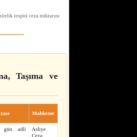
telik tespiti ceza miktarını
ma, Taşıma ve
zası
Mahkeme
 gün adli
Asliye
Ceza