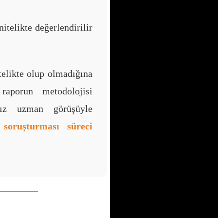
telikte değerlendirilir
elikte olup olmadığına
raporun metodolojisi
msız uzman görüşüyle
 soruşturması süreci