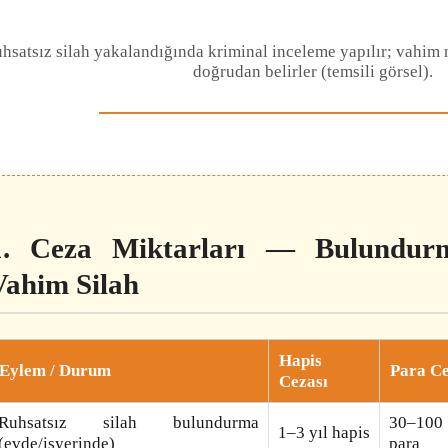
hsatsız silah yakalandığında kriminal inceleme yapılır; vahim ni
doğrudan belirler (temsili görsel).
1. Ceza Miktarları — Bulundur
Vahim Silah
Hapis
Eylem / Durum
Para Ce
Cezası
Ruhsatsız silah bulundurma
30–100
1–3 yıl hapis
(evde/işyerinde)
para