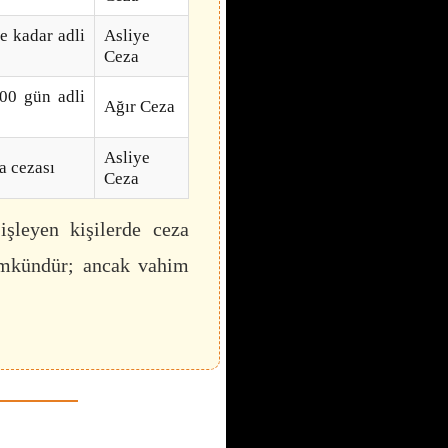
e kadar adli
Asliye
Ceza
00 gün adli
Ağır Ceza
Asliye
a cezası
Ceza
leyen kişilerde ceza
ümkündür; ancak vahim