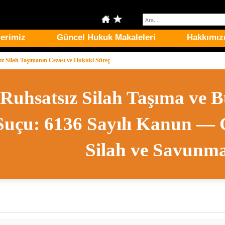
erimiz
Güncel Hukuk Makaleleri
Hakkımız
ız Silah Taşımanın Cezası ve Hukuki Süreç
Ruhsatsız Silah Taşıma ve
Suçu: 6136 Sayılı Kanun — 
Silah ve Savunm