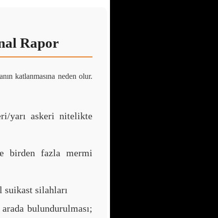
nal Rapor
nın katlanmasına neden olur.
i/yarı askeri nitelikte
le birden fazla mermi
 suikast silahları
 arada bulundurulması;