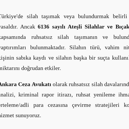
Türkiye'de silah taşımak veya bulundurmak belirli 
yasaldır. Ancak
6136 sayılı Ateşli Silahlar ve Bı
kapsamında ruhsatsız silah taşımanın ve bulun
yaptırımları bulunmaktadır. Silahın türü, vahim ni
kişinin sabıka kaydı ve silahın başka bir suçta kullanı
miktarını doğrudan etkiler.
Ankara Ceza Avukatı
olarak ruhsatsız silah davalarınd
analizi, kriminal rapor itirazı, ruhsat yenileme ih
erteleme/adli para cezasına çevirme stratejileri k
hizmet sunuyoruz.