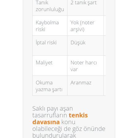
Tanık
2 tanık şart
Tanık
zorunluluğu
gerekmez
Kaybolma
Yok (noter
Yüksek
riski
arşivi)
İptal riski
Düşük
Yüksek
(tarih, imza)
Maliyet
Noter harcı
Ücretsiz
var
Okuma
Aranmaz
Zorunlu
yazma şartı
Saklı payı aşan
tasarrufların
tenkis
davasına
konu
olabileceği de göz önünde
bulundurularak