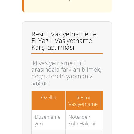
Resmi Vasiyetname ile
El Yazılı Vasiyetname
Karşılaştırması
İki vasiyetname türü
arasındaki farkları bilmek,
doğru tercih yapmanızı
sağlar:
Özellik
Resmi
El Yazılı
Vasiyetname
Vasiyetname
Düzenleme
Noterde /
Her yerde
yeri
Sulh Hakimi