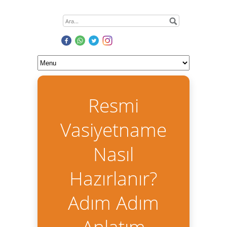
Resmi
Vasiyetname
Nasıl
Hazırlanır?
Adım Adım
Anlatım