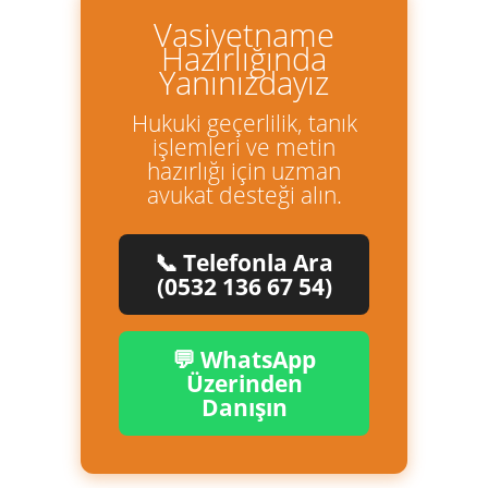
Vasiyetname
Hazırlığında
Yanınızdayız
Hukuki geçerlilik, tanık
işlemleri ve metin
hazırlığı için uzman
avukat desteği alın.
📞 Telefonla Ara
(0532 136 67 54)
💬 WhatsApp
Üzerinden
Danışın