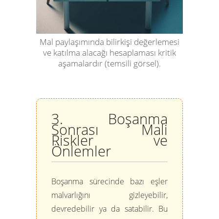
Mal paylaşımında bilirkişi değerlemesi
ve katılma alacağı hesaplaması kritik
aşamalardır (temsili görsel).
3. Boşanma
Sonrası Mali
Riskler ve
Önlemler
Boşanma sürecinde bazı eşler
malvarlığını gizleyebilir,
devredebilir ya da satabilir. Bu