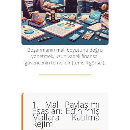
Boşanmanın mali boyutunu doğru
yönetmek, uzun vadeli finansal
güvencenin temelidir (temsili görsel).
1. Mal Paylaşımı
Esasları: Edinilmiş
Mallara Katılma
Rejimi