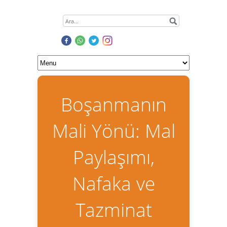
Boşanmanın
Mali Yönü: Mal
Paylaşımı,
Nafaka ve
Tazminat