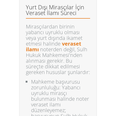
Yurt Dışı Mirasçılar İçin
Veraset İlamı Süreci
Mirasçılardan birinin
yabancı uyruklu olması
veya yurt dışında ikamet
etmesi halinde
veraset
ilamı
noterden değil, Sulh
Hukuk Mahkemesi'nden
alınması gerekir. Bu
süreçte dikkat edilmesi
gereken hususlar şunlardır:
Mahkeme başvurusu
zorunluluğu:
Yabancı
uyruklu mirasçı
bulunması halinde noter
veraset ilamı
düzenleyemez;
başvurunun Sulh Hukuk