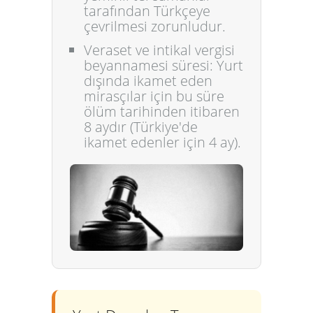
tarafından Türkçeye
çevrilmesi zorunludur.
Veraset ve intikal vergisi
beyannamesi süresi:
Yurt
dışında ikamet eden
mirasçılar için bu süre
ölüm tarihinden itibaren
8 aydır
(Türkiye'de
ikamet edenler için 4 ay).