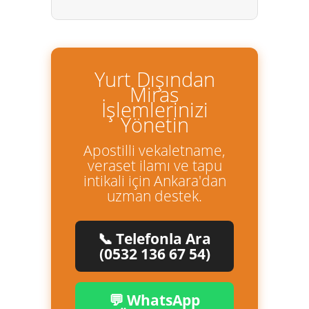
Yurt Dışından
Miras
İşlemlerinizi
Yönetin
Apostilli vekaletname,
veraset ilamı ve tapu
intikali için Ankara'dan
uzman destek.
📞 Telefonla Ara
(0532 136 67 54)
💬 WhatsApp