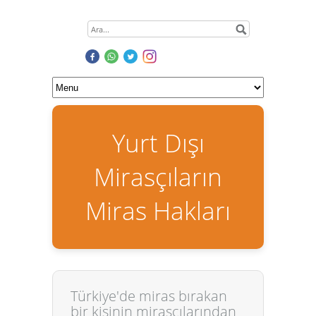
Yurt Dışı
Mirasçıların
Miras Hakları
Türkiye'de miras bırakan
bir kişinin mirasçılarından