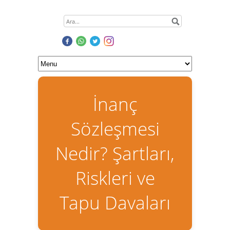
İnanç
Sözleşmesi
Nedir? Şartları,
Riskleri ve
Tapu Davaları